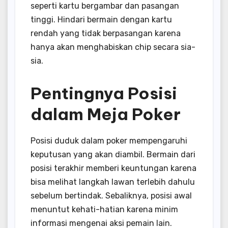
seperti kartu bergambar dan pasangan
tinggi. Hindari bermain dengan kartu
rendah yang tidak berpasangan karena
hanya akan menghabiskan chip secara sia-
sia.
Pentingnya Posisi
dalam Meja Poker
Posisi duduk dalam poker mempengaruhi
keputusan yang akan diambil. Bermain dari
posisi terakhir memberi keuntungan karena
bisa melihat langkah lawan terlebih dahulu
sebelum bertindak. Sebaliknya, posisi awal
menuntut kehati-hatian karena minim
informasi mengenai aksi pemain lain.