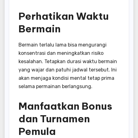
Perhatikan Waktu
Bermain
Bermain terlalu lama bisa mengurangi
konsentrasi dan meningkatkan risiko
kesalahan. Tetapkan durasi waktu bermain
yang wajar dan patuhi jadwal tersebut. Ini
akan menjaga kondisi mental tetap prima
selama permainan berlangsung.
Manfaatkan Bonus
dan Turnamen
Pemula