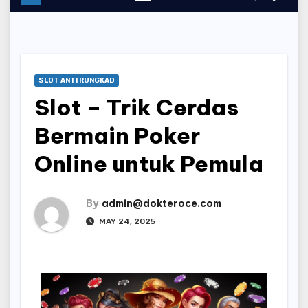
SLOT ANTI RUNGKAD
Slot – Trik Cerdas
Bermain Poker
Online untuk Pemula
By
admin@dokteroce.com
MAY 24, 2025