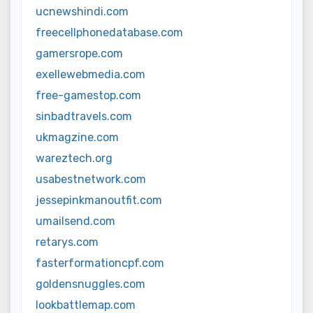
ucnewshindi.com
freecellphonedatabase.com
gamersrope.com
exellewebmedia.com
free-gamestop.com
sinbadtravels.com
ukmagzine.com
wareztech.org
usabestnetwork.com
jessepinkmanoutfit.com
umailsend.com
retarys.com
fasterformationcpf.com
goldensnuggles.com
lookbattlemap.com