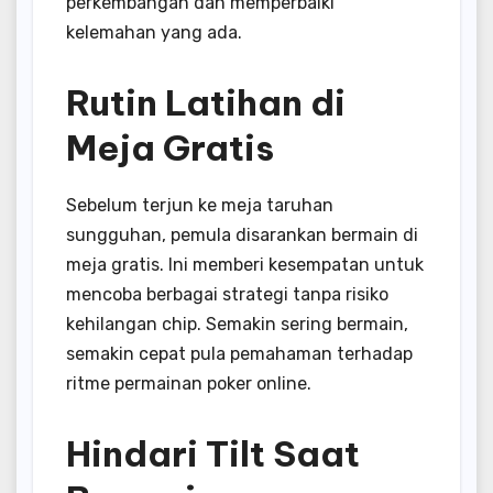
perkembangan dan memperbaiki
kelemahan yang ada.
Rutin Latihan di
Meja Gratis
Sebelum terjun ke meja taruhan
sungguhan, pemula disarankan bermain di
meja gratis. Ini memberi kesempatan untuk
mencoba berbagai strategi tanpa risiko
kehilangan chip. Semakin sering bermain,
semakin cepat pula pemahaman terhadap
ritme permainan poker online.
Hindari Tilt Saat