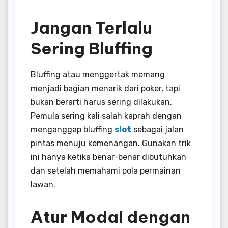
Jangan Terlalu
Sering Bluffing
Bluffing atau menggertak memang
menjadi bagian menarik dari poker, tapi
bukan berarti harus sering dilakukan.
Pemula sering kali salah kaprah dengan
menganggap bluffing
slot
sebagai jalan
pintas menuju kemenangan. Gunakan trik
ini hanya ketika benar-benar dibutuhkan
dan setelah memahami pola permainan
lawan.
Atur Modal dengan