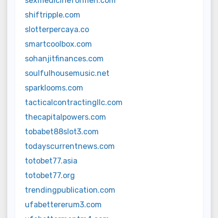
sexmedicineformen.com
shiftripple.com
slotterpercaya.co
smartcoolbox.com
sohanjitfinances.com
soulfulhousemusic.net
sparklooms.com
tacticalcontractingllc.com
thecapitalpowers.com
tobabet88slot3.com
todayscurrentnews.com
totobet77.asia
totobet77.org
trendingpublication.com
ufabettererum3.com