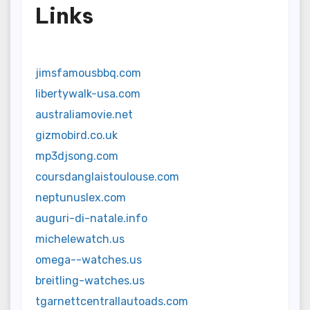
Links
jimsfamousbbq.com
libertywalk-usa.com
australiamovie.net
gizmobird.co.uk
mp3djsong.com
coursdanglaistoulouse.com
neptunuslex.com
auguri-di-natale.info
michelewatch.us
omega--watches.us
breitling-watches.us
tgarnettcentrallautoads.com