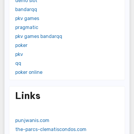
demo slot
bandarqq
pkv games
pragmatic
pkv games bandarqq
poker
pkv
qq
poker online
Links
punjwanis.com
the-parcs-clematiscondos.com