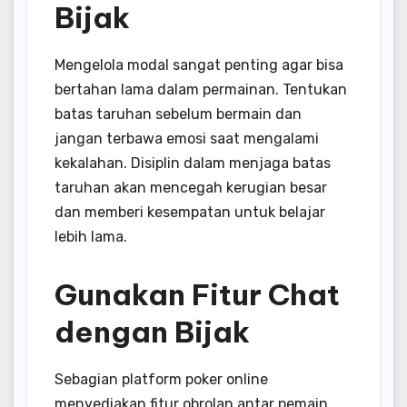
Bijak
Mengelola modal sangat penting agar bisa
bertahan lama dalam permainan. Tentukan
batas taruhan sebelum bermain dan
jangan terbawa emosi saat mengalami
kekalahan. Disiplin dalam menjaga batas
taruhan akan mencegah kerugian besar
dan memberi kesempatan untuk belajar
lebih lama.
Gunakan Fitur Chat
dengan Bijak
Sebagian platform poker online
menyediakan fitur obrolan antar pemain.