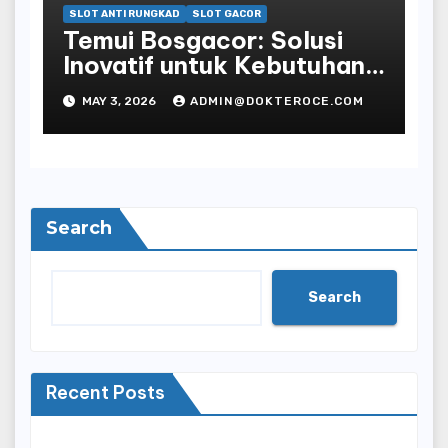
SLOT ANTI RUNGKAD
SLOT GACOR
Temui Bosgacor: Solusi
Inovatif untuk Kebutuhan
Bisnis Anda
MAY 3, 2026
ADMIN@DOKTEROCE.COM
Search
Search
Recent Posts