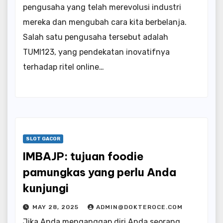
pengusaha yang telah merevolusi industri
mereka dan mengubah cara kita berbelanja.
Salah satu pengusaha tersebut adalah
TUMI123, yang pendekatan inovatifnya
terhadap ritel online…
SLOT GACOR
IMBAJP: tujuan foodie
pamungkas yang perlu Anda
kunjungi
MAY 28, 2025
ADMIN@DOKTEROCE.COM
Jika Anda menganggap diri Anda seorang