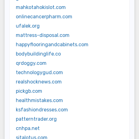
mahkotahokislot.com
onlinecancerpharm.com
ufalek.org
mattress-disposal.com
happyflooringandcabinets.com
bodybuildinglife.co
qrdoggy.com
technologygud.com
realshocknews.com
pickgb.com
healthmistakes.com
ksfashiondresses.com
patterntrader.org
cnhpa.net
sitalotus.com