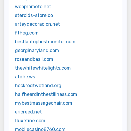
webpromote.net
steroids-store.co
arteydecoracion.net
fithog.com
bestlaptopbestmonitor.com
georginaryland.com
roseandbasil.com
thewhitewhitelights.com
atdhe.ws
heckrodtwetland.org
halfheardinthestillness.com
mybestmassagechair.com
ericreed.net
fluxetine.com
mobilecasino8760.com