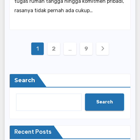
tugas rumah tangga hingga komitmen pribadi,
rasanya tidak pernah ada cukup…
Posts
1
2
…
9
pagination
Search
Search
Recent Posts