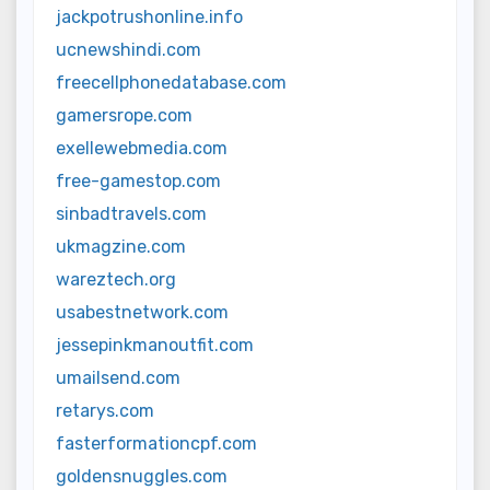
jackpotrushonline.info
ucnewshindi.com
freecellphonedatabase.com
gamersrope.com
exellewebmedia.com
free-gamestop.com
sinbadtravels.com
ukmagzine.com
wareztech.org
usabestnetwork.com
jessepinkmanoutfit.com
umailsend.com
retarys.com
fasterformationcpf.com
goldensnuggles.com