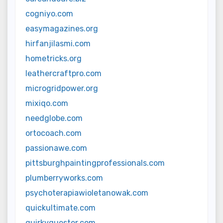
cogniyo.com
easymagazines.org
hirfanjilasmi.com
hometricks.org
leathercraftpro.com
microgridpower.org
mixiqo.com
needglobe.com
ortocoach.com
passionawe.com
pittsburghpaintingprofessionals.com
plumberryworks.com
psychoterapiawioletanowak.com
quickultimate.com
quirkyquester.com