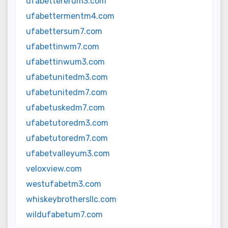
ufabettererum3.com
ufabettermentm4.com
ufabettersum7.com
ufabettinwm7.com
ufabettinwum3.com
ufabetunitedm3.com
ufabetunitedm7.com
ufabetuskedm7.com
ufabetutoredm3.com
ufabetutoredm7.com
ufabetvalleyum3.com
veloxview.com
westufabetm3.com
whiskeybrothersllc.com
wildufabetum7.com