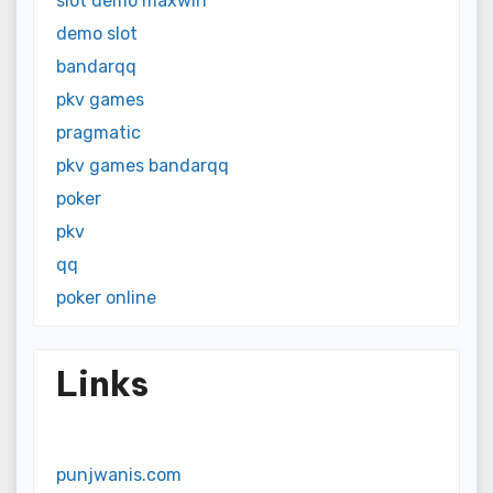
slot demo maxwin
demo slot
bandarqq
pkv games
pragmatic
pkv games bandarqq
poker
pkv
qq
poker online
Links
punjwanis.com