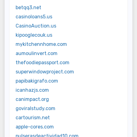
betqq3.net
casinoloans5.us
CasinoAuction.us
kipooglecouk.us
mykitchennhome.com
aumoulinvert.com
thefoodiepassport.com
superwindowproject.com
papibakigrafo.com
icanhazjs.com
canimpact.org
goviralstudy.com
cartourism.net
apple-cores.com
pulserasdeactividad10.com