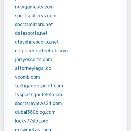
newgamestv.com
sportsgallerys.com
sportsmirrors.net
datasports.net
atasehirescortu.net
engineeringtechub.com
jerryescorts.com
attorneylegal.co
voomb.com
techgadgetpoint.com
tvsportsguide24.com
sportsreviews24.com
dubai360blog.com
lucky77slot.org
growmefast.com