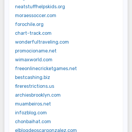
neatstuffhelpskids.org
moraessoccer.com
forochile.org
chart-track.com
wonderfultraveling.com
promocioname.net
wimaxworld.com
freeonlinecricketgames.net
bestcashing.biz
firerestrictions.us
archiesbrooklyn.com
muambeiros.net
infozblog.com
chonbaihat.com
elblogdeoscargonzalez.com