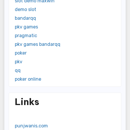
slot demo maxwin
demo slot
bandarqq
pkv games
pragmatic
pkv games bandarqq
poker
pkv
qq
poker online
Links
punjwanis.com