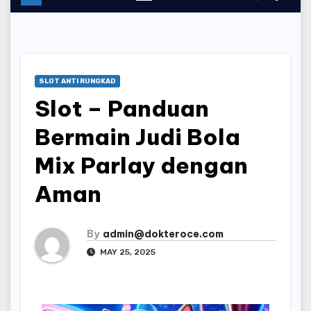
SLOT ANTI RUNGKAD
Slot – Panduan
Bermain Judi Bola
Mix Parlay dengan
Aman
By
admin@dokteroce.com
MAY 25, 2025