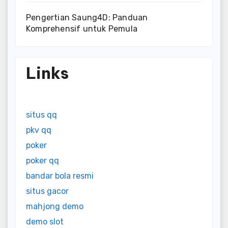
Pengertian Saung4D: Panduan
Komprehensif untuk Pemula
Links
situs qq
pkv qq
poker
poker qq
bandar bola resmi
situs gacor
mahjong demo
demo slot