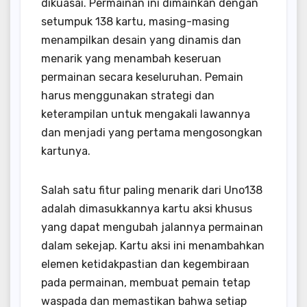
dikuasai. Permainan ini dimainkan dengan
setumpuk 138 kartu, masing-masing
menampilkan desain yang dinamis dan
menarik yang menambah keseruan
permainan secara keseluruhan. Pemain
harus menggunakan strategi dan
keterampilan untuk mengakali lawannya
dan menjadi yang pertama mengosongkan
kartunya.
Salah satu fitur paling menarik dari Uno138
adalah dimasukkannya kartu aksi khusus
yang dapat mengubah jalannya permainan
dalam sekejap. Kartu aksi ini menambahkan
elemen ketidakpastian dan kegembiraan
pada permainan, membuat pemain tetap
waspada dan memastikan bahwa setiap