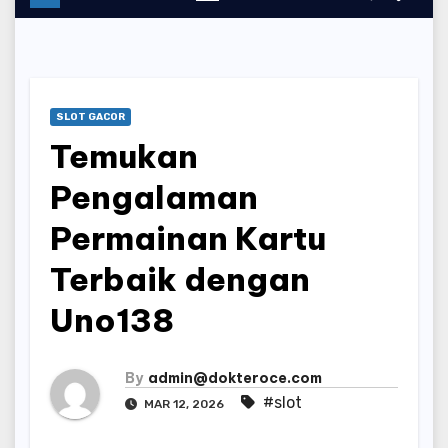
SLOT GACOR
Temukan
Pengalaman
Permainan Kartu
Terbaik dengan
Uno138
By
admin@dokteroce.com
#slot
MAR 12, 2026