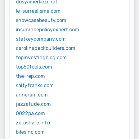
dosyamerkezi.net
le-surrealisme.com
showcasebeauty.com
insurancepolicyexpert.com
statkeycompany.com
carolinadeckbuilders.com
topinvestingblog.com
top50tools.com
the-rep.com
saltyfranks.com
annerani.com
jazzatude.com
0022pa.com
zeroshare.info
bilesinc.com