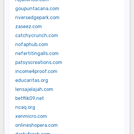
goupuntacana.com
riversedgepark.com
zaseez.com
catchycrunch.com
nofaphub.com
nefertitingalls.com
patsyscreations.com
income4proof.com
educaritas.org
lensajelajah.com
betflik09.net
ncaq.org
xenmicro.com
onlineshopera.com