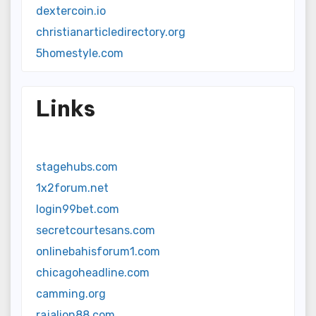
dextercoin.io
christianarticledirectory.org
5homestyle.com
Links
stagehubs.com
1x2forum.net
login99bet.com
secretcourtesans.com
onlinebahisforum1.com
chicagoheadline.com
camming.org
rajalion88.com