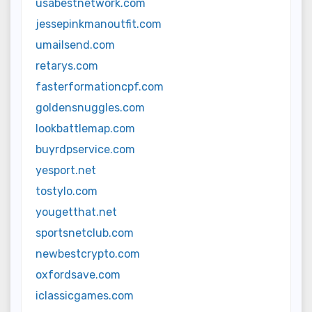
usabestnetwork.com
jessepinkmanoutfit.com
umailsend.com
retarys.com
fasterformationcpf.com
goldensnuggles.com
lookbattlemap.com
buyrdpservice.com
yesport.net
tostylo.com
yougetthat.net
sportsnetclub.com
newbestcrypto.com
oxfordsave.com
iclassicgames.com