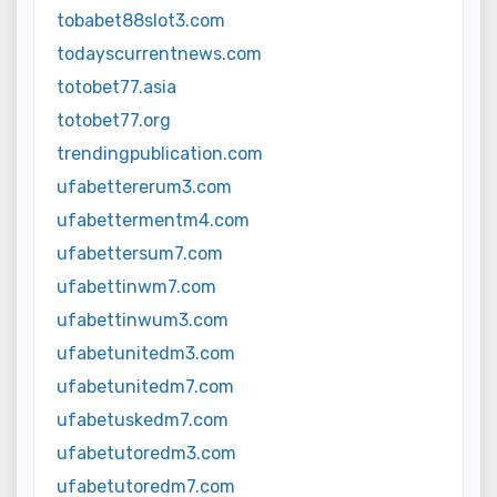
tobabet88slot3.com
todayscurrentnews.com
totobet77.asia
totobet77.org
trendingpublication.com
ufabettererum3.com
ufabettermentm4.com
ufabettersum7.com
ufabettinwm7.com
ufabettinwum3.com
ufabetunitedm3.com
ufabetunitedm7.com
ufabetuskedm7.com
ufabetutoredm3.com
ufabetutoredm7.com