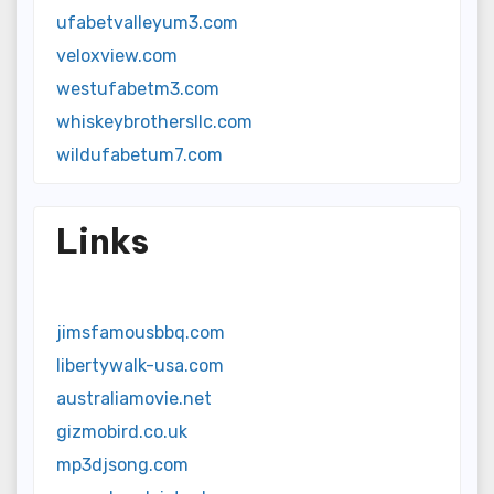
ufabetvalleyum3.com
veloxview.com
westufabetm3.com
whiskeybrothersllc.com
wildufabetum7.com
Links
jimsfamousbbq.com
libertywalk-usa.com
australiamovie.net
gizmobird.co.uk
mp3djsong.com