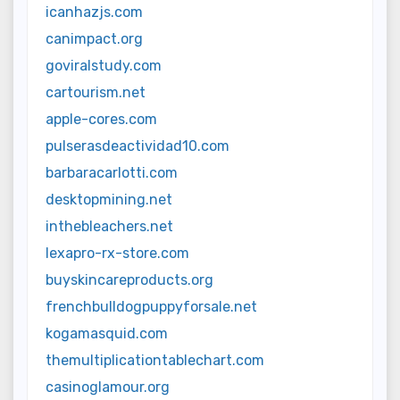
icanhazjs.com
canimpact.org
goviralstudy.com
cartourism.net
apple-cores.com
pulserasdeactividad10.com
barbaracarlotti.com
desktopmining.net
inthebleachers.net
lexapro-rx-store.com
buyskincareproducts.org
frenchbulldogpuppyforsale.net
kogamasquid.com
themultiplicationtablechart.com
casinoglamour.org