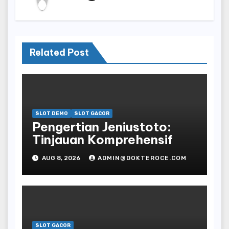
Related Post
SLOT DEMO
SLOT GACOR
Pengertian Jeniustoto:
Tinjauan Komprehensif
AUG 8, 2026
ADMIN@DOKTEROCE.COM
SLOT GACOR