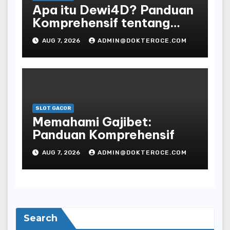
Apa itu Dewi4D? Panduan
Komprehensif tentang
Platform
AUG 7, 2026
ADMIN@DOKTEROCE.COM
SLOT GACOR
Memahami Gajibet:
Panduan Komprehensif
AUG 7, 2026
ADMIN@DOKTEROCE.COM
Search