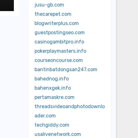
jusu-gb.com
thecarepet.com
blogwriterplus.com
guestpostingseo.com
casinogambitpro.info
pokerplaymasters.info
courseoncourse.com
bantinbatdongsan247.com
bahednog.info
bahenxgek.info
pertamaskre.com
threadsvideoandphotodownlo
ader.com
techgiddy.com
usalivenetwork.com