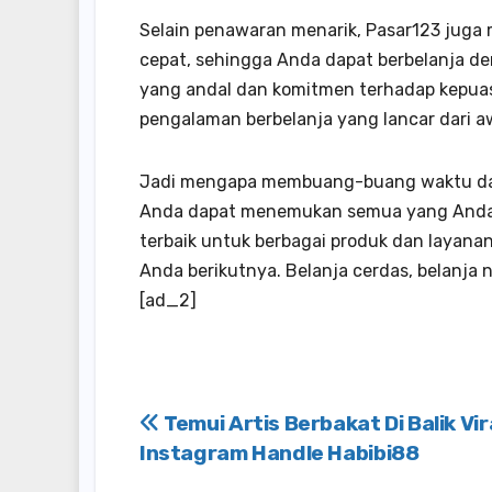
Selain penawaran menarik, Pasar123 jug
cepat, sehingga Anda dapat berbelanja d
yang andal dan komitmen terhadap kepua
pengalaman berbelanja yang lancar dari aw
Jadi mengapa membuang-buang waktu dan 
Anda dapat menemukan semua yang Anda 
terbaik untuk berbagai produk dan layana
Anda berikutnya. Belanja cerdas, belanja 
[ad_2]
Post
Temui Artis Berbakat Di Balik Vir
Instagram Handle Habibi88
navigation