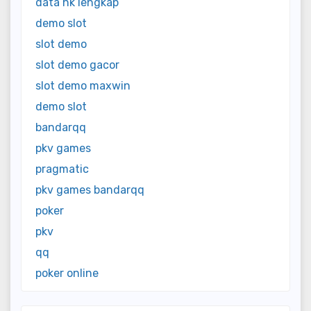
data hk lengkap
demo slot
slot demo
slot demo gacor
slot demo maxwin
demo slot
bandarqq
pkv games
pragmatic
pkv games bandarqq
poker
pkv
qq
poker online