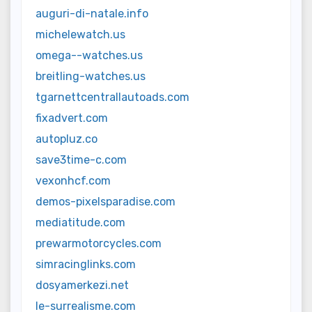
auguri-di-natale.info
michelewatch.us
omega--watches.us
breitling-watches.us
tgarnettcentrallautoads.com
fixadvert.com
autopluz.co
save3time-c.com
vexonhcf.com
demos-pixelsparadise.com
mediatitude.com
prewarmotorcycles.com
simracinglinks.com
dosyamerkezi.net
le-surrealisme.com