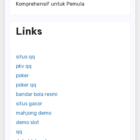
Komprehensif untuk Pemula
Links
situs qq
pkv qq
poker
poker qq
bandar bola resmi
situs gacor
mahjong demo
demo slot
qq