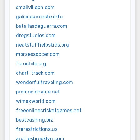
smallvilleph.com
galiciasuroeste.info
batallasdeguerra.com
dregstudios.com
neatstuffhelpskids.org
moraessoccer.com
forochile.org
chart-track.com
wonderfultraveling.com
promocioname.net
wimaxworld.com
freeonlinecricketgames.net
bestcashing.biz
firerestrictions.us
archiesbrooklyn.com