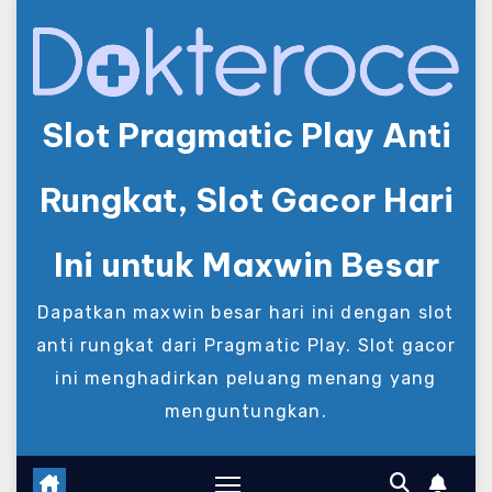
Skip
to
content
Slot Pragmatic Play Anti
Rungkat, Slot Gacor Hari
Ini untuk Maxwin Besar
Dapatkan maxwin besar hari ini dengan slot
anti rungkat dari Pragmatic Play. Slot gacor
ini menghadirkan peluang menang yang
menguntungkan.