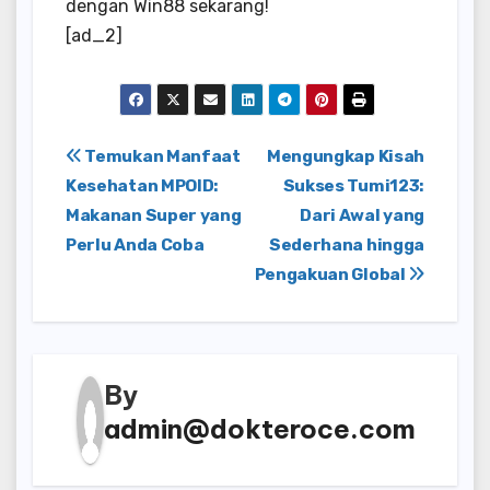
dengan Win88 sekarang!
[ad_2]
Post
Temukan Manfaat
Mengungkap Kisah
Kesehatan MPOID:
Sukses Tumi123:
navigation
Makanan Super yang
Dari Awal yang
Perlu Anda Coba
Sederhana hingga
Pengakuan Global
By
admin@dokteroce.com