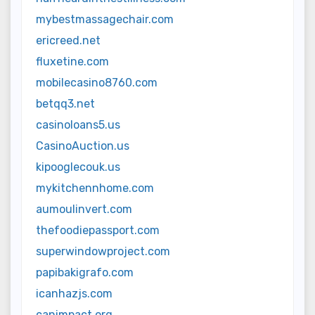
mybestmassagechair.com
ericreed.net
fluxetine.com
mobilecasino8760.com
betqq3.net
casinoloans5.us
CasinoAuction.us
kipooglecouk.us
mykitchennhome.com
aumoulinvert.com
thefoodiepassport.com
superwindowproject.com
papibakigrafo.com
icanhazjs.com
canimpact.org