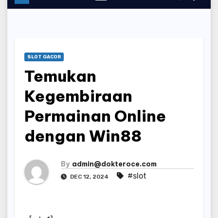
SLOT GACOR
Temukan
Kegembiraan
Permainan Online
dengan Win88
By
admin@dokteroce.com
#slot
DEC 12, 2024