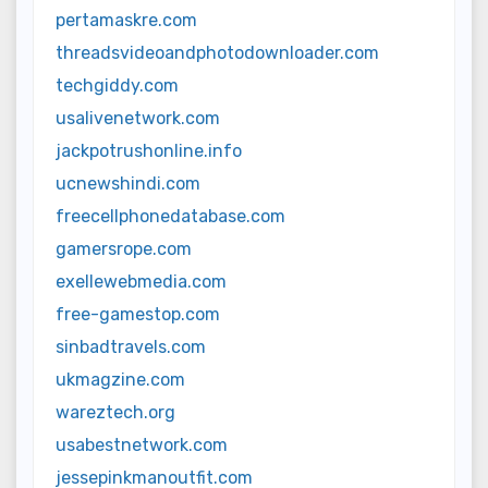
pertamaskre.com
threadsvideoandphotodownloader.com
techgiddy.com
usalivenetwork.com
jackpotrushonline.info
ucnewshindi.com
freecellphonedatabase.com
gamersrope.com
exellewebmedia.com
free-gamestop.com
sinbadtravels.com
ukmagzine.com
wareztech.org
usabestnetwork.com
jessepinkmanoutfit.com