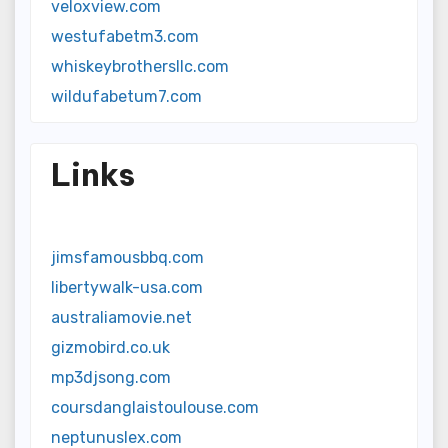
veloxview.com
westufabetm3.com
whiskeybrothersllc.com
wildufabetum7.com
Links
jimsfamousbbq.com
libertywalk-usa.com
australiamovie.net
gizmobird.co.uk
mp3djsong.com
coursdanglaistoulouse.com
neptunuslex.com