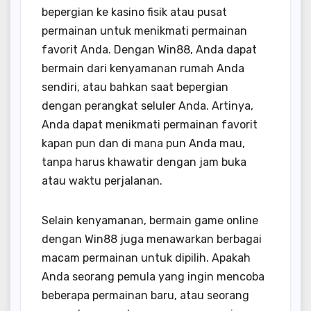
bepergian ke kasino fisik atau pusat
permainan untuk menikmati permainan
favorit Anda. Dengan Win88, Anda dapat
bermain dari kenyamanan rumah Anda
sendiri, atau bahkan saat bepergian
dengan perangkat seluler Anda. Artinya,
Anda dapat menikmati permainan favorit
kapan pun dan di mana pun Anda mau,
tanpa harus khawatir dengan jam buka
atau waktu perjalanan.
Selain kenyamanan, bermain game online
dengan Win88 juga menawarkan berbagai
macam permainan untuk dipilih. Apakah
Anda seorang pemula yang ingin mencoba
beberapa permainan baru, atau seorang