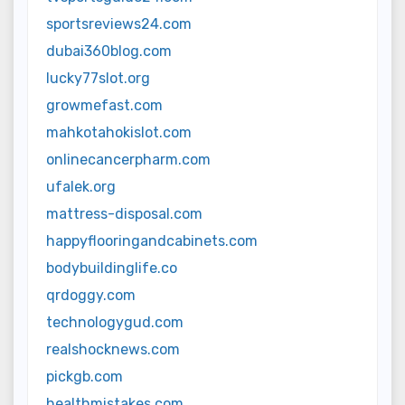
sportsreviews24.com
dubai360blog.com
lucky77slot.org
growmefast.com
mahkotahokislot.com
onlinecancerpharm.com
ufalek.org
mattress-disposal.com
happyflooringandcabinets.com
bodybuildinglife.co
qrdoggy.com
technologygud.com
realshocknews.com
pickgb.com
healthmistakes.com