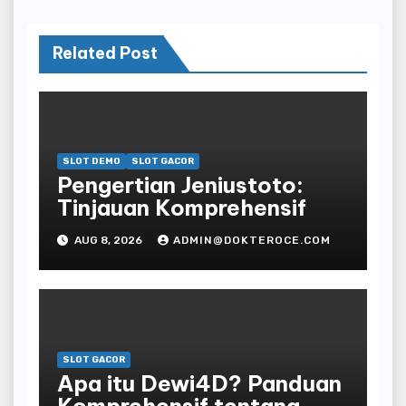
Related Post
SLOT DEMO
SLOT GACOR
Pengertian Jeniustoto:
Tinjauan Komprehensif
AUG 8, 2026
ADMIN@DOKTEROCE.COM
SLOT GACOR
Apa itu Dewi4D? Panduan
Komprehensif tentang