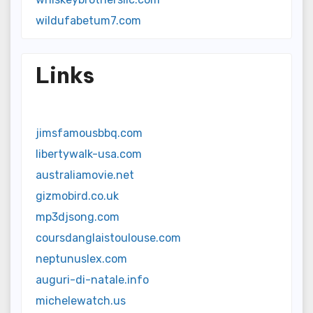
wildufabetum7.com
Links
jimsfamousbbq.com
libertywalk-usa.com
australiamovie.net
gizmobird.co.uk
mp3djsong.com
coursdanglaistoulouse.com
neptunuslex.com
auguri-di-natale.info
michelewatch.us