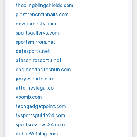
theblingblingshields.com
pinkfrenchtipnails.com
newgamestv.com
sportsgallerys.com
sportsmirrors.net
datasports.net
atasehirescortu.net
engineeringtechub.com
jerryescorts.com
attorneylegal.co
voomb.com
techgadgetpoint.com
tvsportsguide24.com
sportsreviews24.com
dubai360blog.com