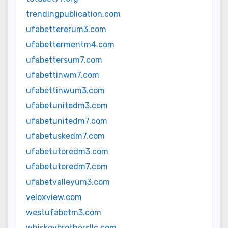
trendingpublication.com
ufabettererum3.com
ufabettermentm4.com
ufabettersum7.com
ufabettinwm7.com
ufabettinwum3.com
ufabetunitedm3.com
ufabetunitedm7.com
ufabetuskedm7.com
ufabetutoredm3.com
ufabetutoredm7.com
ufabetvalleyum3.com
veloxview.com
westufabetm3.com
whiskeybrothersllc.com