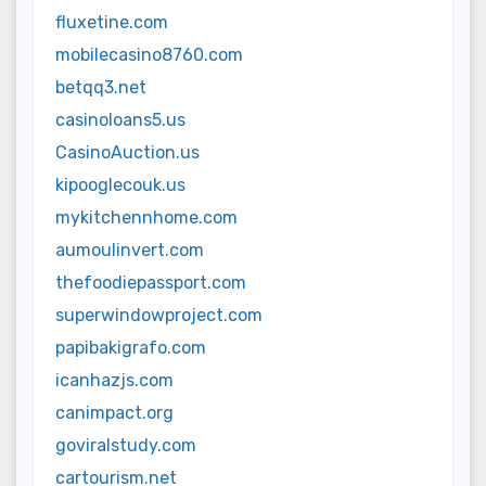
fluxetine.com
mobilecasino8760.com
betqq3.net
casinoloans5.us
CasinoAuction.us
kipooglecouk.us
mykitchennhome.com
aumoulinvert.com
thefoodiepassport.com
superwindowproject.com
papibakigrafo.com
icanhazjs.com
canimpact.org
goviralstudy.com
cartourism.net