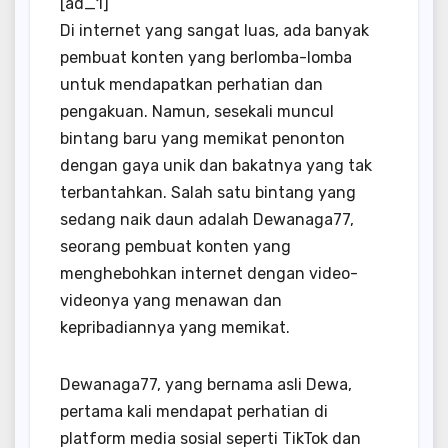
[ad_1]
Di internet yang sangat luas, ada banyak
pembuat konten yang berlomba-lomba
untuk mendapatkan perhatian dan
pengakuan. Namun, sesekali muncul
bintang baru yang memikat penonton
dengan gaya unik dan bakatnya yang tak
terbantahkan. Salah satu bintang yang
sedang naik daun adalah Dewanaga77,
seorang pembuat konten yang
menghebohkan internet dengan video-
videonya yang menawan dan
kepribadiannya yang memikat.
Dewanaga77, yang bernama asli Dewa,
pertama kali mendapat perhatian di
platform media sosial seperti TikTok dan