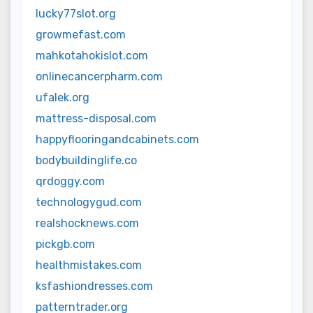
lucky77slot.org
growmefast.com
mahkotahokislot.com
onlinecancerpharm.com
ufalek.org
mattress-disposal.com
happyflooringandcabinets.com
bodybuildinglife.co
qrdoggy.com
technologygud.com
realshocknews.com
pickgb.com
healthmistakes.com
ksfashiondresses.com
patterntrader.org