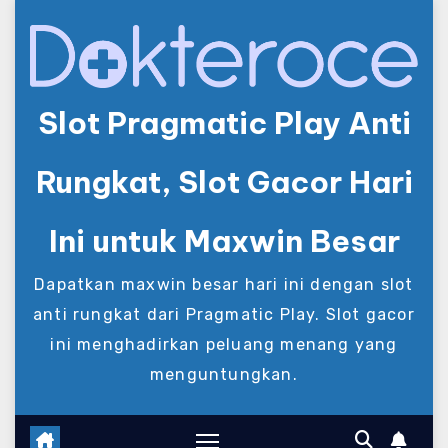
Skip
to
content
Slot Pragmatic Play Anti
Rungkat, Slot Gacor Hari
Ini untuk Maxwin Besar
Dapatkan maxwin besar hari ini dengan slot
anti rungkat dari Pragmatic Play. Slot gacor
ini menghadirkan peluang menang yang
menguntungkan.