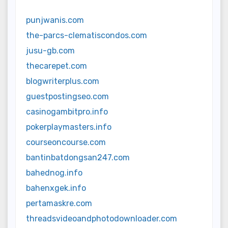
punjwanis.com
the-parcs-clematiscondos.com
jusu-gb.com
thecarepet.com
blogwriterplus.com
guestpostingseo.com
casinogambitpro.info
pokerplaymasters.info
courseoncourse.com
bantinbatdongsan247.com
bahednog.info
bahenxgek.info
pertamaskre.com
threadsvideoandphotodownloader.com