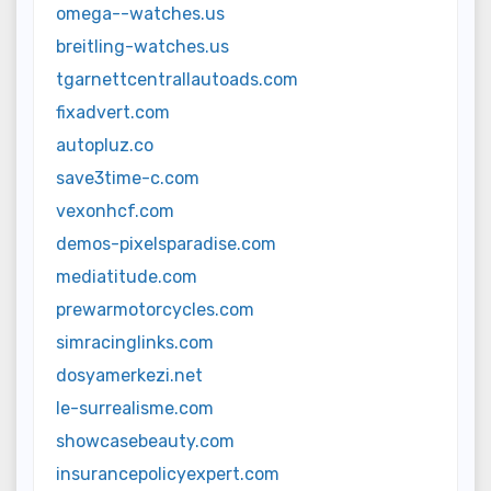
omega--watches.us
breitling-watches.us
tgarnettcentrallautoads.com
fixadvert.com
autopluz.co
save3time-c.com
vexonhcf.com
demos-pixelsparadise.com
mediatitude.com
prewarmotorcycles.com
simracinglinks.com
dosyamerkezi.net
le-surrealisme.com
showcasebeauty.com
insurancepolicyexpert.com