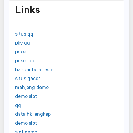
Links
situs qq
pkv qq
poker
poker qq
bandar bola resmi
situs gacor
mahjong demo
demo slot
qq
data hk lengkap
demo slot
slot demo