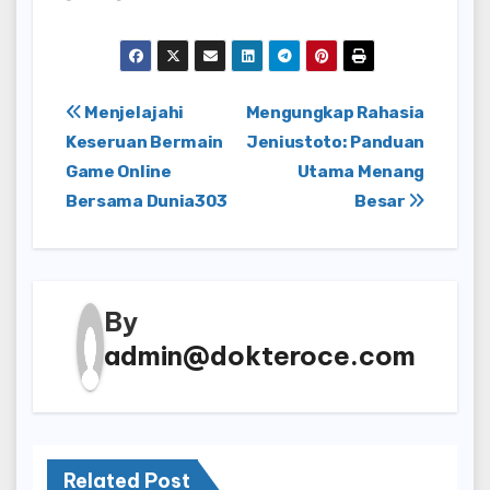
Post
Menjelajahi
Mengungkap Rahasia
Keseruan Bermain
Jeniustoto: Panduan
navigation
Game Online
Utama Menang
Bersama Dunia303
Besar
By
admin@dokteroce.com
Related Post