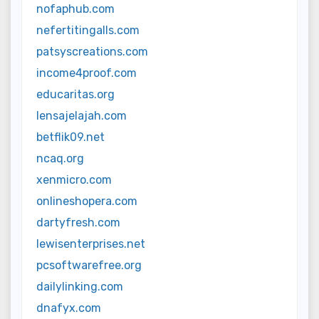
nofaphub.com
nefertitingalls.com
patsyscreations.com
income4proof.com
educaritas.org
lensajelajah.com
betflik09.net
ncaq.org
xenmicro.com
onlineshopera.com
dartyfresh.com
lewisenterprises.net
pcsoftwarefree.org
dailylinking.com
dnafyx.com