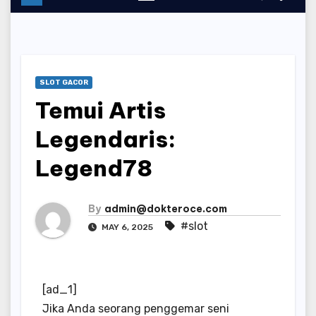
SLOT GACOR
Temui Artis
Legendaris:
Legend78
By
admin@dokteroce.com
#slot
MAY 6, 2025
[ad_1]
Jika Anda seorang penggemar seni