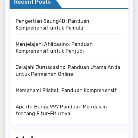
Recent Posts
Pengertian Saung4D: Panduan
Komprehensif untuk Pemula
Menjelajahi Ahlicasino: Panduan
Komprehensif untuk Penjudi
Jelajahi Juruscasino: Panduan Utama Anda
untuk Permainan Online
Memahami Plisbet: Panduan Komprehensif
Apa itu Bunga99? Panduan Mendalam
tentang Fitur-Fiturnya