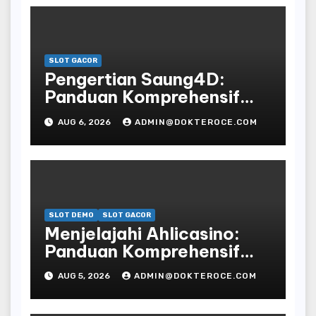
SLOT GACOR
Pengertian Saung4D:
Panduan Komprehensif
untuk Pemula
AUG 6, 2026
ADMIN@DOKTEROCE.COM
SLOT DEMO
SLOT GACOR
Menjelajahi Ahlicasino:
Panduan Komprehensif
untuk Penjudi
AUG 5, 2026
ADMIN@DOKTEROCE.COM