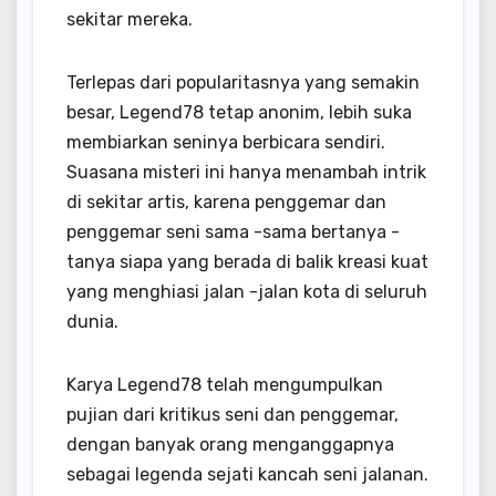
sekitar mereka.
Terlepas dari popularitasnya yang semakin
besar, Legend78 tetap anonim, lebih suka
membiarkan seninya berbicara sendiri.
Suasana misteri ini hanya menambah intrik
di sekitar artis, karena penggemar dan
penggemar seni sama -sama bertanya -
tanya siapa yang berada di balik kreasi kuat
yang menghiasi jalan -jalan kota di seluruh
dunia.
Karya Legend78 telah mengumpulkan
pujian dari kritikus seni dan penggemar,
dengan banyak orang menganggapnya
sebagai legenda sejati kancah seni jalanan.