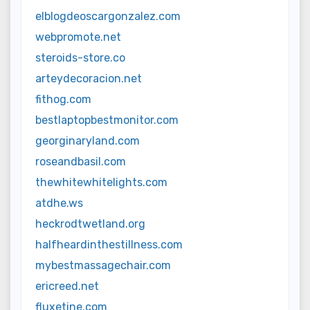
elblogdeoscargonzalez.com
webpromote.net
steroids-store.co
arteydecoracion.net
fithog.com
bestlaptopbestmonitor.com
georginaryland.com
roseandbasil.com
thewhitewhitelights.com
atdhe.ws
heckrodtwetland.org
halfheardinthestillness.com
mybestmassagechair.com
ericreed.net
fluxetine.com