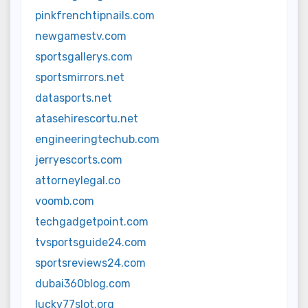
pinkfrenchtipnails.com
newgamestv.com
sportsgallerys.com
sportsmirrors.net
datasports.net
atasehirescortu.net
engineeringtechub.com
jerryescorts.com
attorneylegal.co
voomb.com
techgadgetpoint.com
tvsportsguide24.com
sportsreviews24.com
dubai360blog.com
lucky77slot.org