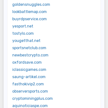
goldensnuggles.com
lookbattlemap.com
buyrdpservice.com
yesport.net
tostylo.com
yougetthat.net
sportsnetclub.com
newbestcrypto.com
oxfordsave.com
iclassicgames.com
saung-artikel.com
fasthokivip2.com
observersports.com
cryptominingplus.com
aquinoticiaspe.com