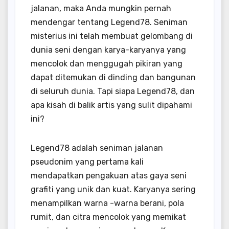
jalanan, maka Anda mungkin pernah
mendengar tentang Legend78. Seniman
misterius ini telah membuat gelombang di
dunia seni dengan karya-karyanya yang
mencolok dan menggugah pikiran yang
dapat ditemukan di dinding dan bangunan
di seluruh dunia. Tapi siapa Legend78, dan
apa kisah di balik artis yang sulit dipahami
ini?
Legend78 adalah seniman jalanan
pseudonim yang pertama kali
mendapatkan pengakuan atas gaya seni
grafiti yang unik dan kuat. Karyanya sering
menampilkan warna -warna berani, pola
rumit, dan citra mencolok yang memikat