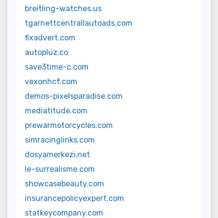
breitling-watches.us
tgarnettcentrallautoads.com
fixadvert.com
autopluz.co
save3time-c.com
vexonhcf.com
demos-pixelsparadise.com
mediatitude.com
prewarmotorcycles.com
simracinglinks.com
dosyamerkezi.net
le-surrealisme.com
showcasebeauty.com
insurancepolicyexpert.com
statkeycompany.com