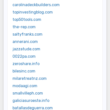
carolinadeckbuilders.com
topinvestingblog.com
top50tools.com
the-rep.com
saltyfranks.com
annerani.com
jazzatude.com
0022pa.com
zeroshare.info
bilesinc.com
milaretreatnz.com
modaagi.com
smallvilleph.com
galiciasuroeste.info
batallasdeguerra.com