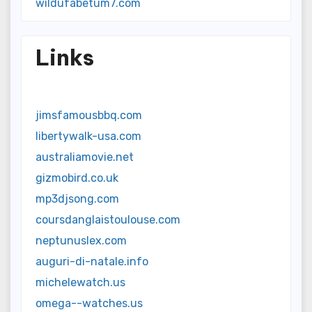
wildufabetum7.com
Links
jimsfamousbbq.com
libertywalk-usa.com
australiamovie.net
gizmobird.co.uk
mp3djsong.com
coursdanglaistoulouse.com
neptunuslex.com
auguri-di-natale.info
michelewatch.us
omega--watches.us