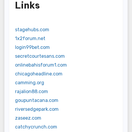
Links
stagehubs.com
1x2forum.net
login99bet.com
secretcourtesans.com
onlinebahisforum1.com
chicagoheadline.com
camming.org
rajalion88.com
goupuntacana.com
riversedgepark.com
zaseez.com
catchycrunch.com