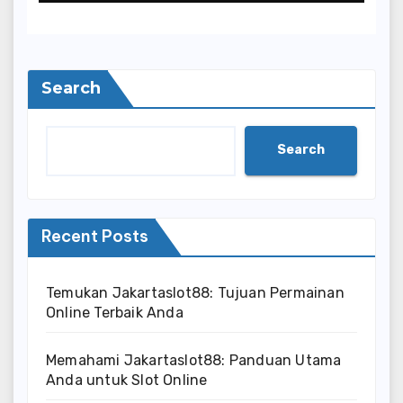
Search
Search
Recent Posts
Temukan Jakartaslot88: Tujuan Permainan
Online Terbaik Anda
Memahami Jakartaslot88: Panduan Utama
Anda untuk Slot Online