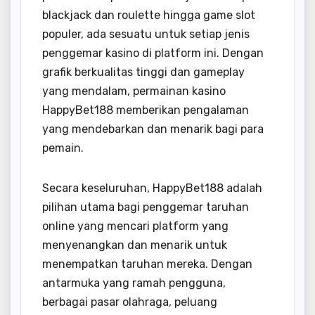
blackjack dan roulette hingga game slot
populer, ada sesuatu untuk setiap jenis
penggemar kasino di platform ini. Dengan
grafik berkualitas tinggi dan gameplay
yang mendalam, permainan kasino
HappyBet188 memberikan pengalaman
yang mendebarkan dan menarik bagi para
pemain.
Secara keseluruhan, HappyBet188 adalah
pilihan utama bagi penggemar taruhan
online yang mencari platform yang
menyenangkan dan menarik untuk
menempatkan taruhan mereka. Dengan
antarmuka yang ramah pengguna,
berbagai pasar olahraga, peluang