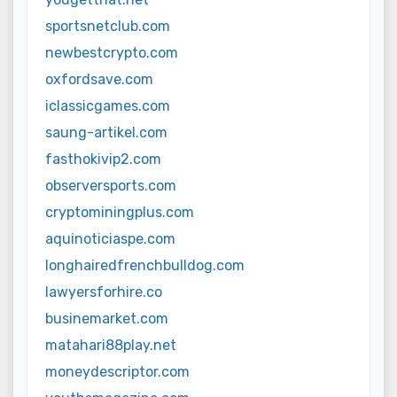
sportsnetclub.com
newbestcrypto.com
oxfordsave.com
iclassicgames.com
saung-artikel.com
fasthokivip2.com
observersports.com
cryptominingplus.com
aquinoticiaspe.com
longhairedfrenchbulldog.com
lawyersforhire.co
businemarket.com
matahari88play.net
moneydescriptor.com