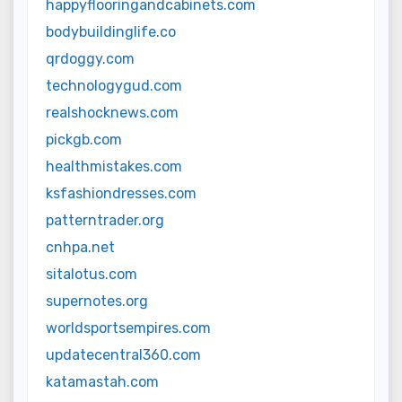
happyflooringandcabinets.com
bodybuildinglife.co
qrdoggy.com
technologygud.com
realshocknews.com
pickgb.com
healthmistakes.com
ksfashiondresses.com
patterntrader.org
cnhpa.net
sitalotus.com
supernotes.org
worldsportsempires.com
updatecentral360.com
katamastah.com