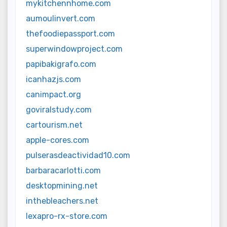
mykitchennhome.com
aumoulinvert.com
thefoodiepassport.com
superwindowproject.com
papibakigrafo.com
icanhazjs.com
canimpact.org
goviralstudy.com
cartourism.net
apple-cores.com
pulserasdeactividad10.com
barbaracarlotti.com
desktopmining.net
inthebleachers.net
lexapro-rx-store.com