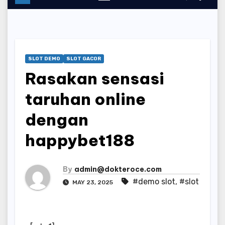
SLOT DEMO
SLOT GACOR
Rasakan sensasi
taruhan online
dengan
happybet188
By
admin@dokteroce.com
#demo slot
,
#slot
MAY 23, 2025