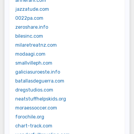
annerani.com
jazzatude.com
0022pa.com
zeroshare.info
bilesinc.com
milaretreatnz.com
modaagi.com
smallvilleph.com
galiciasuroeste.info
batallasdeguerra.com
dregstudios.com
neatstuffhelpskids.org
moraessoccer.com
forochile.org
chart-track.com