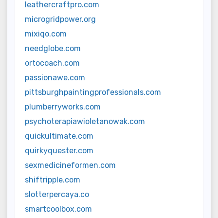
leathercraftpro.com
microgridpower.org
mixiqo.com
needglobe.com
ortocoach.com
passionawe.com
pittsburghpaintingprofessionals.com
plumberryworks.com
psychoterapiawioletanowak.com
quickultimate.com
quirkyquester.com
sexmedicineformen.com
shiftripple.com
slotterpercaya.co
smartcoolbox.com