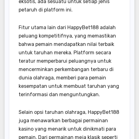
eksotis, ada sesuatu untuk setiap jenis
petaruh di platform ini.
Fitur utama lain dari HappyBet188 adalah
peluang kompetitifnya, yang memastikan
bahwa pemain mendapatkan nilai terbaik
untuk taruhan mereka. Platform secara
teratur memperbarui peluangnya untuk
mencerminkan perkembangan terbaru di
dunia olahraga, memberi para pemain
kesempatan untuk membuat taruhan yang
terinformasi dan menguntungkan.
Selain opsi taruhan olahraga, HappyBet188
juga menawarkan berbagai permainan
kasino yang menarik untuk dinikmati para
pemain. Dari permainan meja klasik seperti