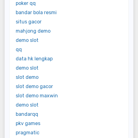
poker qq
bandar bola resmi
situs gacor
mahjong demo
demo slot
qq
data hk lengkap
demo slot
slot demo
slot demo gacor
slot demo maxwin
demo slot
bandarqq
pkv games
pragmatic