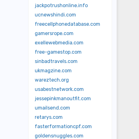
jackpotrushonline.info
ucnewshindi.com
freecellphonedatabase.com
gamersrope.com
exellewebmedia.com
free-gamestop.com
sinbadtravels.com
ukmagzine.com
wareztech.org
usabestnetwork.com
jessepinkmanoutfit.com
umailsend.com
retarys.com
fasterformationcpf.com
goldensnuggles.com