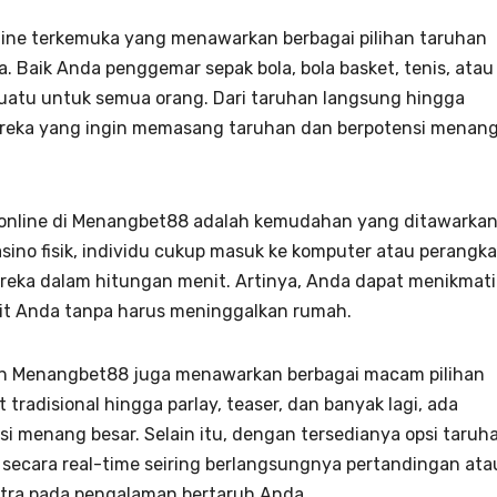
ine terkemuka yang menawarkan berbagai pilihan taruhan
Baik Anda penggemar sepak bola, bola basket, tenis, atau
uatu untuk semua orang. Dari taruhan langsung hingga
i mereka yang ingin memasang taruhan dan berpotensi menan
 online di Menangbet88 adalah kemudahan yang ditawarkan
asino fisik, individu cukup masuk ke komputer atau perangka
eka dalam hitungan menit. Artinya, Anda dapat menikmati
rit Anda tanpa harus meninggalkan rumah.
an Menangbet88 juga menawarkan berbagai macam pilihan
 tradisional hingga parlay, teaser, dan banyak lagi, ada
si menang besar. Selain itu, dengan tersedianya opsi taruh
ecara real-time seiring berlangsungnya pertandingan ata
tra pada pengalaman bertaruh Anda.