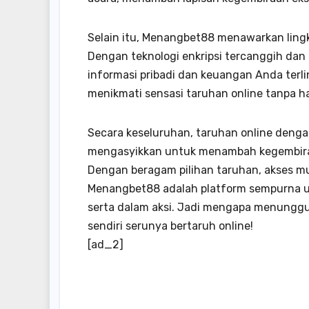
Selain itu, Menangbet88 menawarkan lin
Dengan teknologi enkripsi tercanggih da
informasi pribadi dan keuangan Anda terl
menikmati sensasi taruhan online tanpa 
Secara keseluruhan, taruhan online den
mengasyikkan untuk menambah kegembira
Dengan beragam pilihan taruhan, akses m
Menangbet88 adalah platform sempurna u
serta dalam aksi. Jadi mengapa menunggu
sendiri serunya bertaruh online!
[ad_2]