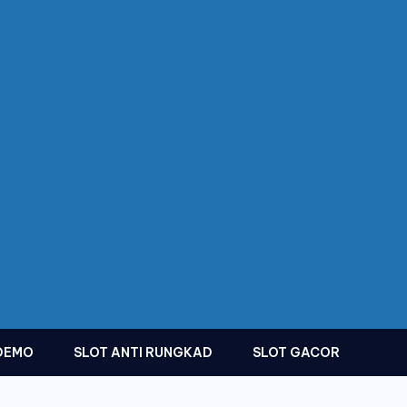
DEMO
SLOT ANTI RUNGKAD
SLOT GACOR