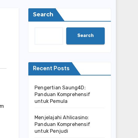
Search
Search
Recent Posts
Pengertian Saung4D:
Panduan Komprehensif
untuk Pemula
am
Menjelajahi Ahlicasino:
Panduan Komprehensif
untuk Penjudi