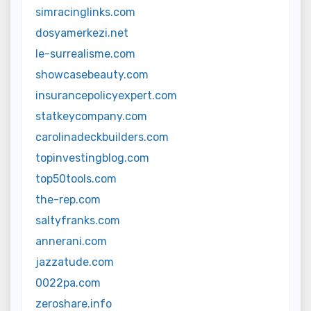
simracinglinks.com
dosyamerkezi.net
le-surrealisme.com
showcasebeauty.com
insurancepolicyexpert.com
statkeycompany.com
carolinadeckbuilders.com
topinvestingblog.com
top50tools.com
the-rep.com
saltyfranks.com
annerani.com
jazzatude.com
0022pa.com
zeroshare.info