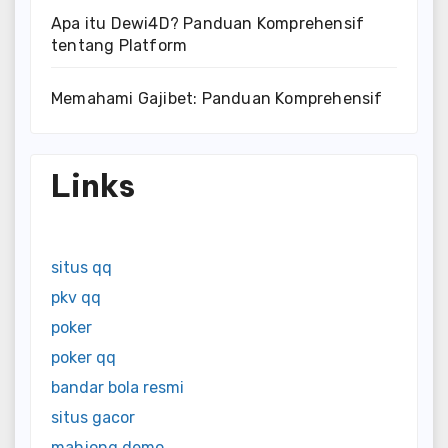
Apa itu Dewi4D? Panduan Komprehensif
tentang Platform
Memahami Gajibet: Panduan Komprehensif
Links
situs qq
pkv qq
poker
poker qq
bandar bola resmi
situs gacor
mahjong demo