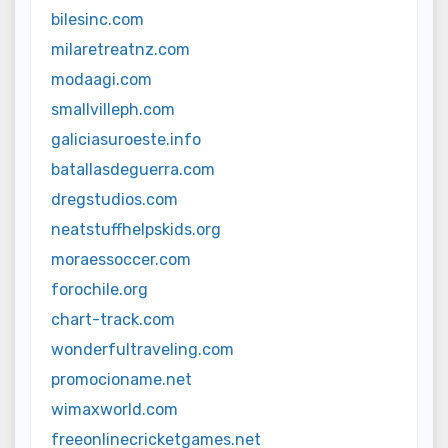
bilesinc.com
milaretreatnz.com
modaagi.com
smallvilleph.com
galiciasuroeste.info
batallasdeguerra.com
dregstudios.com
neatstuffhelpskids.org
moraessoccer.com
forochile.org
chart-track.com
wonderfultraveling.com
promocioname.net
wimaxworld.com
freeonlinecricketgames.net