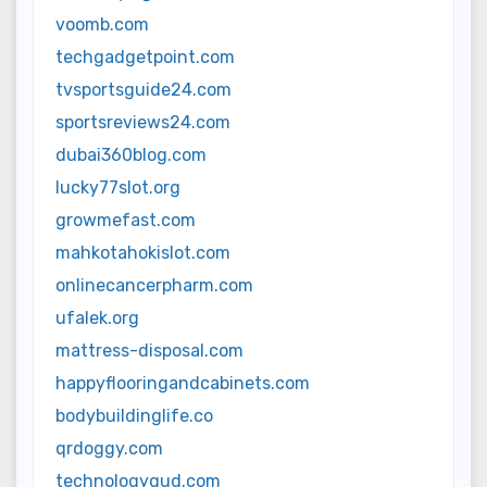
voomb.com
techgadgetpoint.com
tvsportsguide24.com
sportsreviews24.com
dubai360blog.com
lucky77slot.org
growmefast.com
mahkotahokislot.com
onlinecancerpharm.com
ufalek.org
mattress-disposal.com
happyflooringandcabinets.com
bodybuildinglife.co
qrdoggy.com
technologygud.com