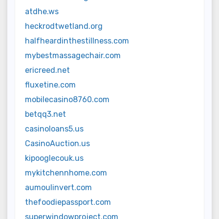
atdhe.ws
heckrodtwetland.org
halfheardinthestillness.com
mybestmassagechair.com
ericreed.net
fluxetine.com
mobilecasino8760.com
betqq3.net
casinoloans5.us
CasinoAuction.us
kipooglecouk.us
mykitchennhome.com
aumoulinvert.com
thefoodiepassport.com
superwindowproject.com