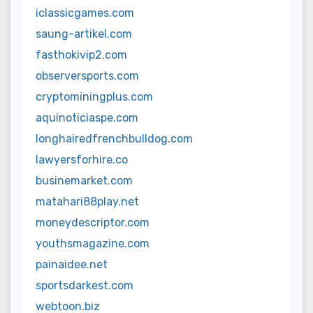
iclassicgames.com
saung-artikel.com
fasthokivip2.com
observersports.com
cryptominingplus.com
aquinoticiaspe.com
longhairedfrenchbulldog.com
lawyersforhire.co
businemarket.com
matahari88play.net
moneydescriptor.com
youthsmagazine.com
painaidee.net
sportsdarkest.com
webtoon.biz