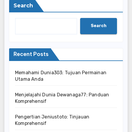
Search
Search
Recent Posts
Memahami Dunia303: Tujuan Permainan
Utama Anda
Menjelajahi Dunia Dewanaga77: Panduan
Komprehensif
Pengertian Jeniustoto: Tinjauan
Komprehensif