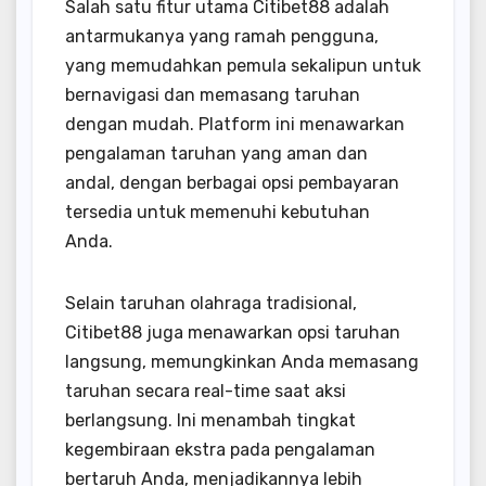
Salah satu fitur utama Citibet88 adalah
antarmukanya yang ramah pengguna,
yang memudahkan pemula sekalipun untuk
bernavigasi dan memasang taruhan
dengan mudah. Platform ini menawarkan
pengalaman taruhan yang aman dan
andal, dengan berbagai opsi pembayaran
tersedia untuk memenuhi kebutuhan
Anda.
Selain taruhan olahraga tradisional,
Citibet88 juga menawarkan opsi taruhan
langsung, memungkinkan Anda memasang
taruhan secara real-time saat aksi
berlangsung. Ini menambah tingkat
kegembiraan ekstra pada pengalaman
bertaruh Anda, menjadikannya lebih