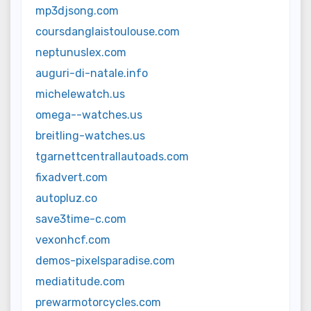
mp3djsong.com
coursdanglaistoulouse.com
neptunuslex.com
auguri-di-natale.info
michelewatch.us
omega--watches.us
breitling-watches.us
tgarnettcentrallautoads.com
fixadvert.com
autopluz.co
save3time-c.com
vexonhcf.com
demos-pixelsparadise.com
mediatitude.com
prewarmotorcycles.com