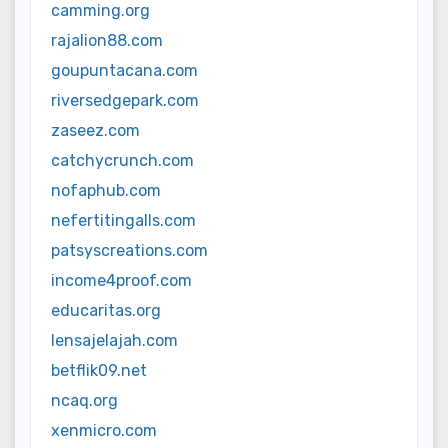
camming.org
rajalion88.com
goupuntacana.com
riversedgepark.com
zaseez.com
catchycrunch.com
nofaphub.com
nefertitingalls.com
patsyscreations.com
income4proof.com
educaritas.org
lensajelajah.com
betflik09.net
ncaq.org
xenmicro.com