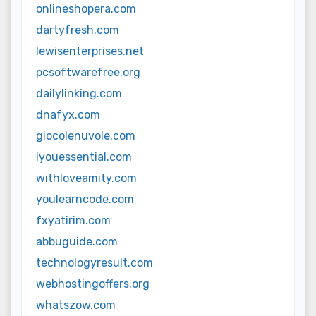
onlineshopera.com
dartyfresh.com
lewisenterprises.net
pcsoftwarefree.org
dailylinking.com
dnafyx.com
giocolenuvole.com
iyouessential.com
withloveamity.com
youlearncode.com
fxyatirim.com
abbuguide.com
technologyresult.com
webhostingoffers.org
whatszow.com