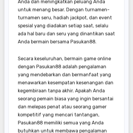
Anda dan meningkatkan peluang Anda
untuk menang besar. Dengan turnamen-
turnamen seru, hadiah jackpot, dan event
spesial yang diadakan setiap saat, selalu
ada hal baru dan seru yang dinantikan saat
Anda bermain bersama Pasukan88.
Secara keseluruhan, bermain game online
dengan Pasukan88 adalah pengalaman
yang mendebarkan dan bermanfaat yang
menawarkan kesempatan kesenangan dan
kegembiraan tanpa akhir. Apakah Anda
seorang pemain biasa yang ingin bersantai
dan melepas penat atau seorang gamer
kompetitif yang mencari tantangan,
Pasukan88 memiliki semua yang Anda
butuhkan untuk membawa pengalaman