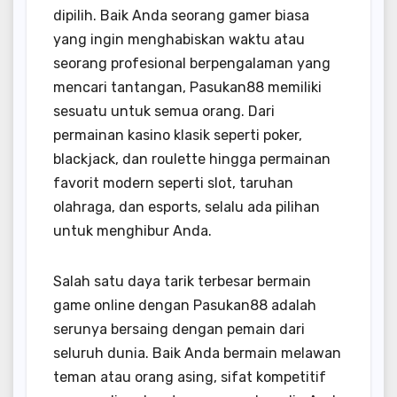
dipilih. Baik Anda seorang gamer biasa
yang ingin menghabiskan waktu atau
seorang profesional berpengalaman yang
mencari tantangan, Pasukan88 memiliki
sesuatu untuk semua orang. Dari
permainan kasino klasik seperti poker,
blackjack, dan roulette hingga permainan
favorit modern seperti slot, taruhan
olahraga, dan esports, selalu ada pilihan
untuk menghibur Anda.
Salah satu daya tarik terbesar bermain
game online dengan Pasukan88 adalah
serunya bersaing dengan pemain dari
seluruh dunia. Baik Anda bermain melawan
teman atau orang asing, sifat kompetitif