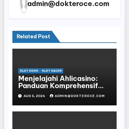
admin@dokteroce.com
Related Post
SLOT DEMO
SLOT GACOR
Menjelajahi Ahlicasino:
Panduan Komprehensif
untuk Penjudi
AUG 5, 2026
ADMIN@DOKTEROCE.COM