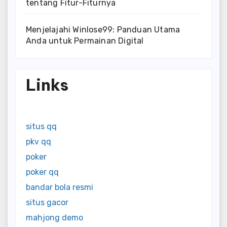
tentang Fitur-Fiturnya
Menjelajahi Winlose99: Panduan Utama
Anda untuk Permainan Digital
Links
situs qq
pkv qq
poker
poker qq
bandar bola resmi
situs gacor
mahjong demo