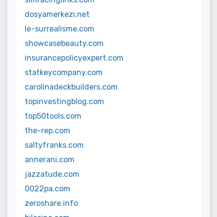
dosyamerkezi.net
le-surrealisme.com
showcasebeauty.com
insurancepolicyexpert.com
statkeycompany.com
carolinadeckbuilders.com
topinvestingblog.com
top50tools.com
the-rep.com
saltyfranks.com
annerani.com
jazzatude.com
0022pa.com
zeroshare.info