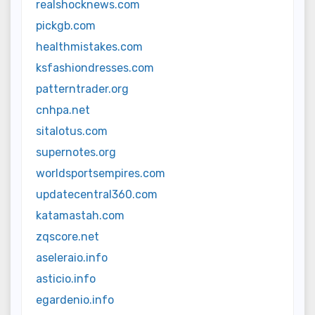
realshocknews.com
pickgb.com
healthmistakes.com
ksfashiondresses.com
patterntrader.org
cnhpa.net
sitalotus.com
supernotes.org
worldsportsempires.com
updatecentral360.com
katamastah.com
zqscore.net
aseleraio.info
asticio.info
egardenio.info