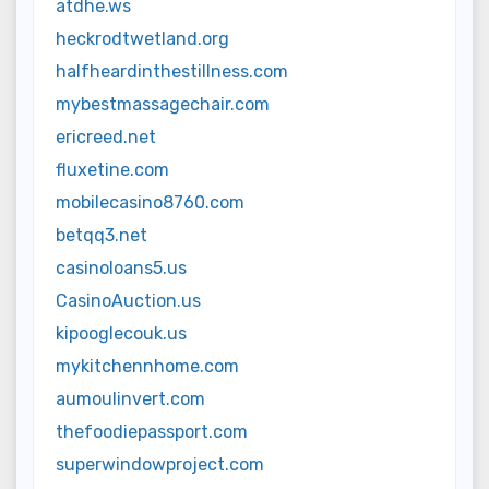
atdhe.ws
heckrodtwetland.org
halfheardinthestillness.com
mybestmassagechair.com
ericreed.net
fluxetine.com
mobilecasino8760.com
betqq3.net
casinoloans5.us
CasinoAuction.us
kipooglecouk.us
mykitchennhome.com
aumoulinvert.com
thefoodiepassport.com
superwindowproject.com