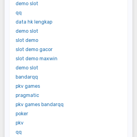
demo slot
qq
data hk lengkap
demo slot
slot demo
slot demo gacor
slot demo maxwin
demo slot
bandarqq
pkv games
pragmatic
pkv games bandarqq
poker
pkv
qq