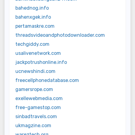
bahednog.info
bahenxgek.info
pertamaskre.com
threadsvideoandphotodownloader.com
techgiddy.com
usalivenetwork.com
jackpotrushonline.info
ucnewshindi.com
freecellphonedatabase.com
gamersrope.com
exellewebmedia.com
free-gamestop.com
sinbadtravels.com
ukmagzine.com
wareztech.org