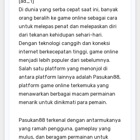
[ad_1]
Di dunia yang serba cepat saat ini, banyak
orang beralih ke game online sebagai cara
untuk melepas penat dan melepaskan diri
dari tekanan kehidupan sehari-hari.
Dengan teknologi canggih dan koneksi
internet berkecepatan tinggi, game online
menjadi lebih populer dari sebelumnya.
Salah satu platform yang menonjol di
antara platform lainnya adalah Pasukan88,
platform game online terkemuka yang
menawarkan berbagai macam permainan
menarik untuk dinikmati para pemain.
Pasukan88 terkenal dengan antarmukanya
yang ramah pengguna, gameplay yang
mulus, dan beragam permainan untuk