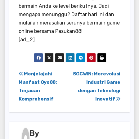
bermain Anda ke level berikutnya. Jadi
mengapa menunggu? Daftar hari ini dan
mulailah merasakan serunya bermain game
online bersama Pasukan88!
[ad_2]
Post
Menjelajahi
SGCWIN: Merevolusi
Manfaat Oyo88:
Industri Game
navigation
Tinjauan
dengan Teknologi
Komprehensif
Inovatif
By