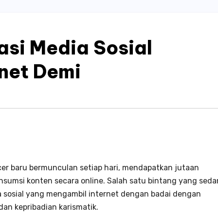
si Media Sosial
net Demi
cer baru bermunculan setiap hari, mendapatkan jutaan
sumsi konten secara online. Salah satu bintang yang sed
a sosial yang mengambil internet dengan badai dengan
an kepribadian karismatik.