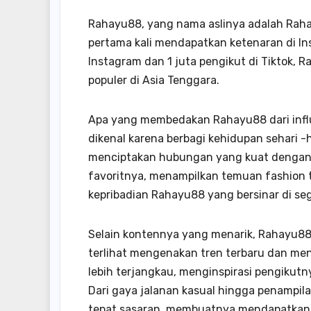
Rahayu88, yang nama aslinya adalah Rahay
pertama kali mendapatkan ketenaran di Ins
Instagram dan 1 juta pengikut di Tiktok, 
populer di Asia Tenggara.
Apa yang membedakan Rahayu88 dari influe
dikenal karena berbagi kehidupan sehari 
menciptakan hubungan yang kuat dengan 
favoritnya, menampilkan temuan fashion 
kepribadian Rahayu88 yang bersinar di seg
Selain kontennya yang menarik, Rahayu88 
terlihat mengenakan tren terbaru dan men
lebih terjangkau, menginspirasi pengikut
Dari gaya jalanan kasual hingga penampil
tepat sasaran, membuatnya mendapatkan r