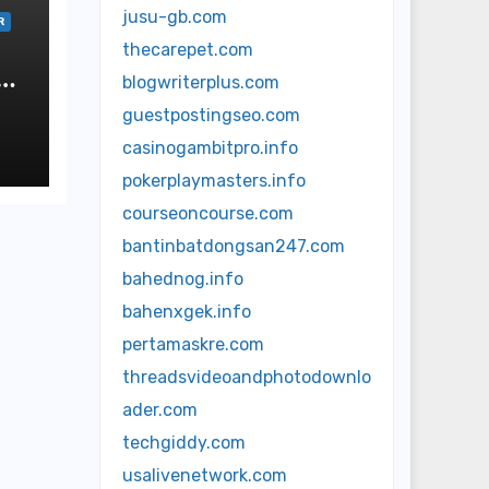
jusu-gb.com
R
thecarepet.com
n
blogwriterplus.com
guestpostingseo.com
casinogambitpro.info
pokerplaymasters.info
courseoncourse.com
bantinbatdongsan247.com
bahednog.info
bahenxgek.info
pertamaskre.com
threadsvideoandphotodownlo
ader.com
techgiddy.com
usalivenetwork.com