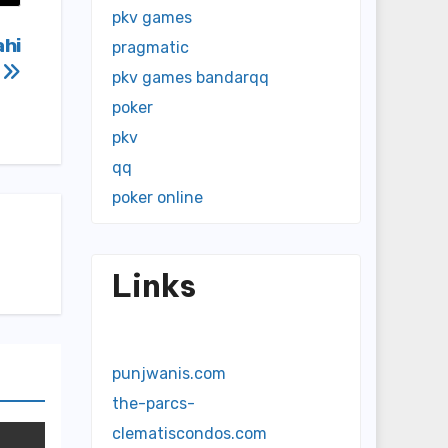
pkv games
ahi
pragmatic
n
pkv games bandarqq
poker
pkv
qq
poker online
Links
punjwanis.com
the-parcs-
clematiscondos.com