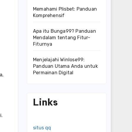
Memahami Plisbet: Panduan
Komprehensif
Apa itu Bunga99? Panduan
Mendalam tentang Fitur-
Fiturnya
Menjelajahi Winlose99:
Panduan Utama Anda untuk
Permainan Digital
a,
Links
i.
situs qq