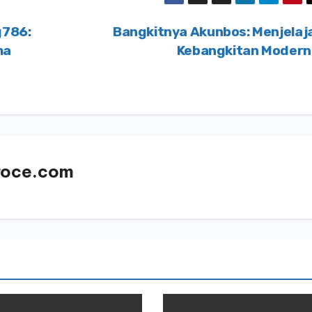
g786:
Bangkitnya Akunbos: Menjelaj
ma
Kebangkitan Moder
roce.com