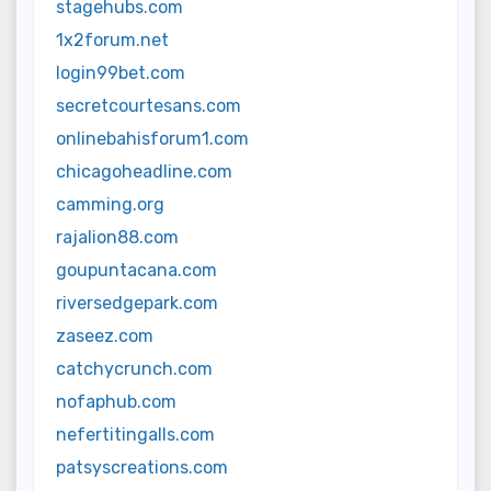
stagehubs.com
1x2forum.net
login99bet.com
secretcourtesans.com
onlinebahisforum1.com
chicagoheadline.com
camming.org
rajalion88.com
goupuntacana.com
riversedgepark.com
zaseez.com
catchycrunch.com
nofaphub.com
nefertitingalls.com
patsyscreations.com