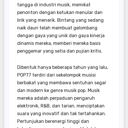
tangga di industri musik, memikat
penonton dengan ketukan menular dan
lirik yang menarik. Bintang yang sedang
naik daun telah membuat gelombang
dengan gaya yang unik dan gaya kinerja
dinamis mereka, memberi mereka basis
penggemar yang setia dan pujian kritis.
Dibentuk hanya beberapa tahun yang lalu,
POP77 terdiri dari sekelompok musisi
berbakat yang membawa sentuhan segar
dan modern ke genre musik pop. Musik
mereka adalah perpaduan pengaruh
elektronik, R&B, dan tarian, menciptakan
suara yang inovatif dan tak tertahankan.
Pertunjukan berenergi tinggi dan