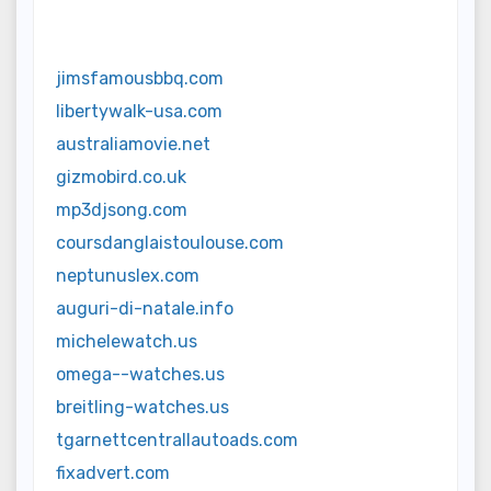
jimsfamousbbq.com
libertywalk-usa.com
australiamovie.net
gizmobird.co.uk
mp3djsong.com
coursdanglaistoulouse.com
neptunuslex.com
auguri-di-natale.info
michelewatch.us
omega--watches.us
breitling-watches.us
tgarnettcentrallautoads.com
fixadvert.com