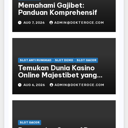
Memahami Gajibet:
Panduan Komprehensif
AUG 7, 2026
ADMIN@DOKTEROCE.COM
SLOT ANTI RUNGKAD
SLOT DEMO
SLOT GACOR
Temukan Dunia Kasino
Online Majestibet yang
Menyenangkan
AUG 6, 2026
ADMIN@DOKTEROCE.COM
SLOT GACOR