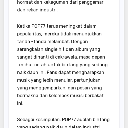
hormat dan kekaguman dari penggemar
dan rekan industri.
Ketika POP77 terus meningkat dalam
popularitas, mereka tidak menunjukkan
tanda -tanda melambat. Dengan
serangkaian single hit dan album yang
sangat dinanti di cakrawala, masa depan
terlihat cerah untuk bintang yang sedang
naik daun ini. Fans dapat mengharapkan
musik yang lebih menular, pertunjukan
yang menggemparkan, dan pesan yang
bermakna dari kelompok musisi berbakat
ini.
Sebagai kesimpulan, POP77 adalah bintang
yang sedang naik daun dalam industri