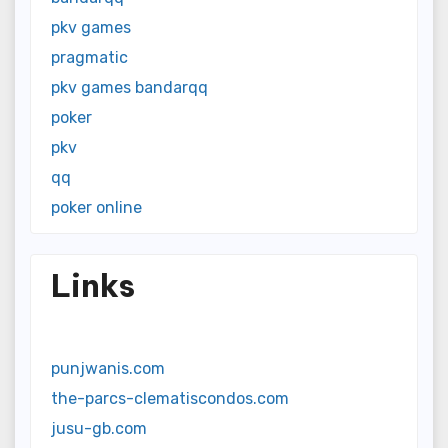
pkv games
pragmatic
pkv games bandarqq
poker
pkv
qq
poker online
Links
punjwanis.com
the-parcs-clematiscondos.com
jusu-gb.com