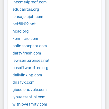
income4proof.com
educaritas.org
lensajelajah.com
betflik09.net
ncaq.org
xenmicro.com
onlineshopera.com
dartyfresh.com
lewisenterprises.net
pcsoftwarefree.org
dailylinking.com
dnafyx.com
giocolenuvole.com
iyouessential.com
withloveamity.com