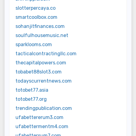
slotterpercaya.co
smartcoolbox.com
sohanjitfinances.com
soulfulhousemusic.net
sparklooms.com
tacticalcontractingllc.com
thecapitalpowers.com
tobabet88slot3.com
todayscurrentnews.com
totobet77.asia
totobet77.org
trendingpublication.com
ufabettererum3.com
ufabettermentm4.com
ufabettersum7.com