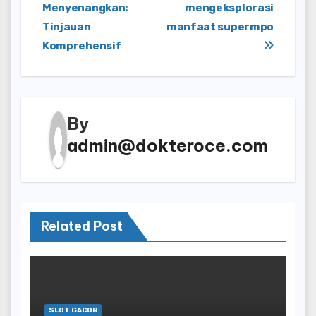
navigation
Menyenangkan:
mengeksplorasi
Tinjauan
manfaat supermpo
Komprehensif
By
admin@dokteroce.com
Related Post
SLOT GACOR