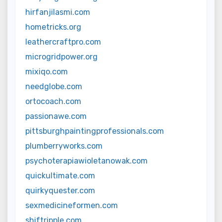
hirfanjilasmi.com
hometricks.org
leathercraftpro.com
microgridpower.org
mixiqo.com
needglobe.com
ortocoach.com
passionawe.com
pittsburghpaintingprofessionals.com
plumberryworks.com
psychoterapiawioletanowak.com
quickultimate.com
quirkyquester.com
sexmedicineformen.com
shiftripple.com