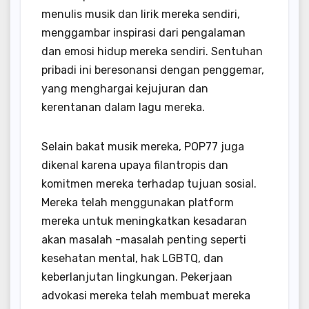
menulis musik dan lirik mereka sendiri,
menggambar inspirasi dari pengalaman
dan emosi hidup mereka sendiri. Sentuhan
pribadi ini beresonansi dengan penggemar,
yang menghargai kejujuran dan
kerentanan dalam lagu mereka.
Selain bakat musik mereka, POP77 juga
dikenal karena upaya filantropis dan
komitmen mereka terhadap tujuan sosial.
Mereka telah menggunakan platform
mereka untuk meningkatkan kesadaran
akan masalah -masalah penting seperti
kesehatan mental, hak LGBTQ, dan
keberlanjutan lingkungan. Pekerjaan
advokasi mereka telah membuat mereka