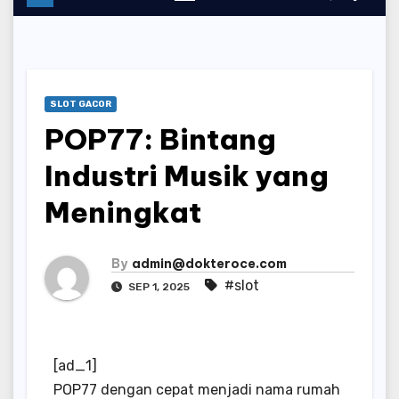
SLOT GACOR
POP77: Bintang
Industri Musik yang
Meningkat
By
admin@dokteroce.com
#slot
SEP 1, 2025
[ad_1]
POP77 dengan cepat menjadi nama rumah