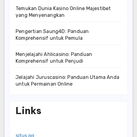
Temukan Dunia Kasino Online Majestibet
yang Menyenangkan
Pengertian Saung4D: Panduan
Komprehensif untuk Pemula
Menjelajahi Ahlicasino: Panduan
Komprehensif untuk Penjudi
Jelajahi Juruscasino: Panduan Utama Anda
untuk Permainan Online
Links
situs qq