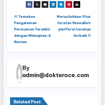
Post
Temukan
Meruntuhkan fitur
Pengalaman
teratas VenusBet:
navigation
Permainan Terakhir
platform taruhan
dengan Midasplay: A
terbaik
Review
By
admin@dokteroce.com
Related Post