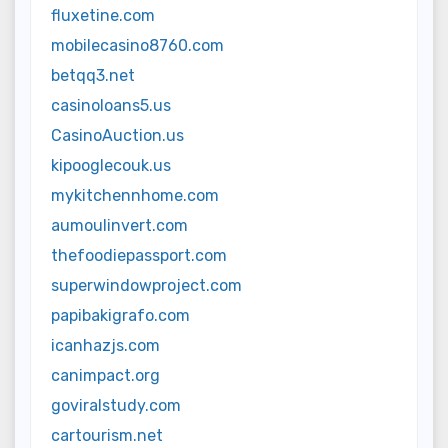
fluxetine.com
mobilecasino8760.com
betqq3.net
casinoloans5.us
CasinoAuction.us
kipooglecouk.us
mykitchennhome.com
aumoulinvert.com
thefoodiepassport.com
superwindowproject.com
papibakigrafo.com
icanhazjs.com
canimpact.org
goviralstudy.com
cartourism.net