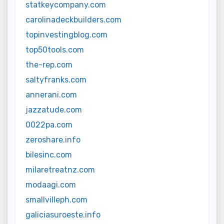
statkeycompany.com
carolinadeckbuilders.com
topinvestingblog.com
top50tools.com
the-rep.com
saltyfranks.com
annerani.com
jazzatude.com
0022pa.com
zeroshare.info
bilesinc.com
milaretreatnz.com
modaagi.com
smallvilleph.com
galiciasuroeste.info