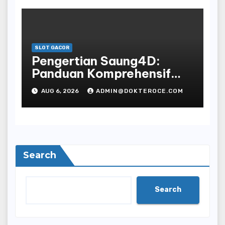
SLOT GACOR
Pengertian Saung4D:
Panduan Komprehensif
untuk Pemula
AUG 6, 2026
ADMIN@DOKTEROCE.COM
Search
Search