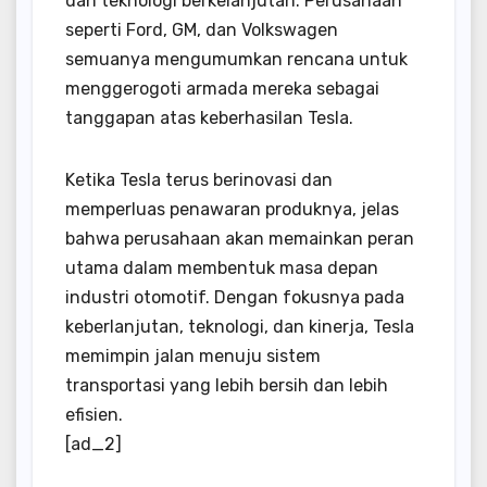
dan teknologi berkelanjutan. Perusahaan
seperti Ford, GM, dan Volkswagen
semuanya mengumumkan rencana untuk
menggerogoti armada mereka sebagai
tanggapan atas keberhasilan Tesla.
Ketika Tesla terus berinovasi dan
memperluas penawaran produknya, jelas
bahwa perusahaan akan memainkan peran
utama dalam membentuk masa depan
industri otomotif. Dengan fokusnya pada
keberlanjutan, teknologi, dan kinerja, Tesla
memimpin jalan menuju sistem
transportasi yang lebih bersih dan lebih
efisien.
[ad_2]