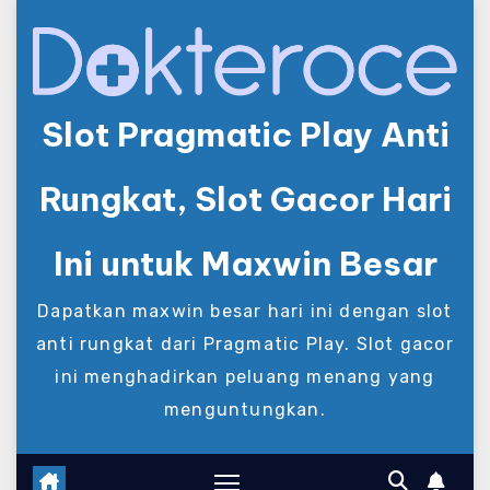
Skip
to
content
Slot Pragmatic Play Anti
Rungkat, Slot Gacor Hari
Ini untuk Maxwin Besar
Dapatkan maxwin besar hari ini dengan slot
anti rungkat dari Pragmatic Play. Slot gacor
ini menghadirkan peluang menang yang
menguntungkan.