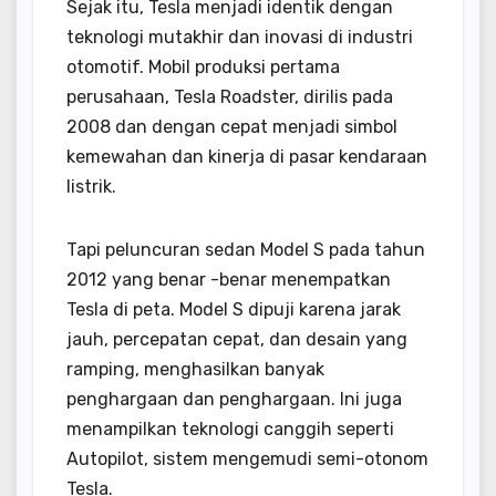
Sejak itu, Tesla menjadi identik dengan
teknologi mutakhir dan inovasi di industri
otomotif. Mobil produksi pertama
perusahaan, Tesla Roadster, dirilis pada
2008 dan dengan cepat menjadi simbol
kemewahan dan kinerja di pasar kendaraan
listrik.
Tapi peluncuran sedan Model S pada tahun
2012 yang benar -benar menempatkan
Tesla di peta. Model S dipuji karena jarak
jauh, percepatan cepat, dan desain yang
ramping, menghasilkan banyak
penghargaan dan penghargaan. Ini juga
menampilkan teknologi canggih seperti
Autopilot, sistem mengemudi semi-otonom
Tesla.