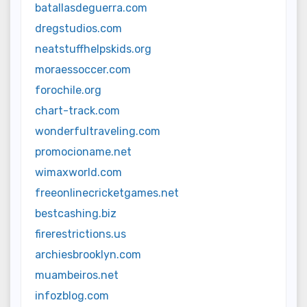
batallasdeguerra.com
dregstudios.com
neatstuffhelpskids.org
moraessoccer.com
forochile.org
chart-track.com
wonderfultraveling.com
promocioname.net
wimaxworld.com
freeonlinecricketgames.net
bestcashing.biz
firerestrictions.us
archiesbrooklyn.com
muambeiros.net
infozblog.com