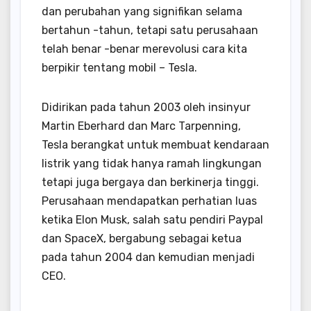
dan perubahan yang signifikan selama
bertahun -tahun, tetapi satu perusahaan
telah benar -benar merevolusi cara kita
berpikir tentang mobil – Tesla.
Didirikan pada tahun 2003 oleh insinyur
Martin Eberhard dan Marc Tarpenning,
Tesla berangkat untuk membuat kendaraan
listrik yang tidak hanya ramah lingkungan
tetapi juga bergaya dan berkinerja tinggi.
Perusahaan mendapatkan perhatian luas
ketika Elon Musk, salah satu pendiri Paypal
dan SpaceX, bergabung sebagai ketua
pada tahun 2004 dan kemudian menjadi
CEO.