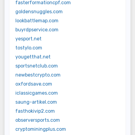
fasterformationcpf.com
goldensnuggles.com
lookbattlemap.com
buyrdpservice.com
yesport.net
tostylo.com
yougetthat.net
sportsnetclub.com
newbestcrypto.com
oxfordsave.com
iclassicgames.com
saung-artikel.com
fasthokivip2.com
observersports.com
cryptominingplus.com