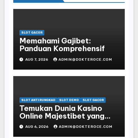
SLOT GACOR
Memahami Gajibet:
Panduan Komprehensif
AUG 7, 2026
ADMIN@DOKTEROCE.COM
SLOT ANTI RUNGKAD
SLOT DEMO
SLOT GACOR
Temukan Dunia Kasino
Online Majestibet yang
Menyenangkan
AUG 6, 2026
ADMIN@DOKTEROCE.COM