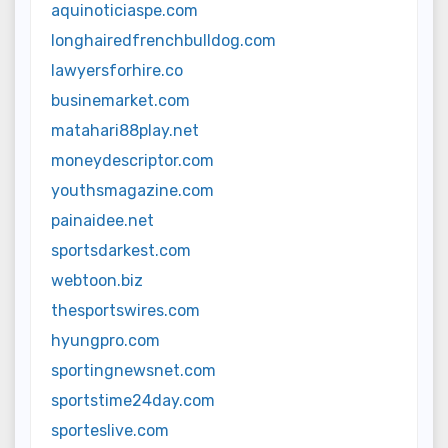
aquinoticiaspe.com
longhairedfrenchbulldog.com
lawyersforhire.co
businemarket.com
matahari88play.net
moneydescriptor.com
youthsmagazine.com
painaidee.net
sportsdarkest.com
webtoon.biz
thesportswires.com
hyungpro.com
sportingnewsnet.com
sportstime24day.com
sporteslive.com