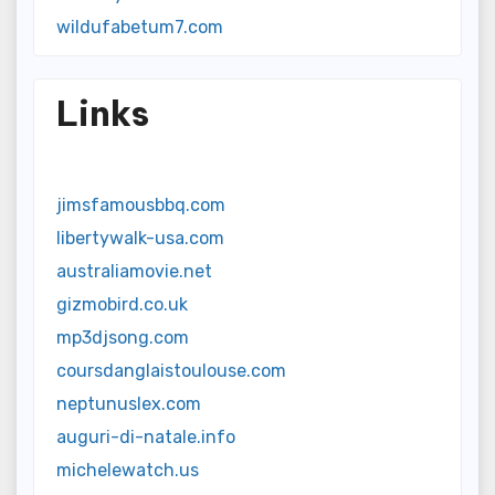
wildufabetum7.com
Links
jimsfamousbbq.com
libertywalk-usa.com
australiamovie.net
gizmobird.co.uk
mp3djsong.com
coursdanglaistoulouse.com
neptunuslex.com
auguri-di-natale.info
michelewatch.us