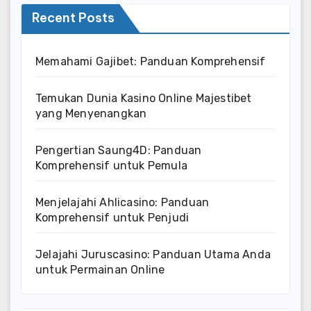
Recent Posts
Memahami Gajibet: Panduan Komprehensif
Temukan Dunia Kasino Online Majestibet
yang Menyenangkan
Pengertian Saung4D: Panduan
Komprehensif untuk Pemula
Menjelajahi Ahlicasino: Panduan
Komprehensif untuk Penjudi
Jelajahi Juruscasino: Panduan Utama Anda
untuk Permainan Online