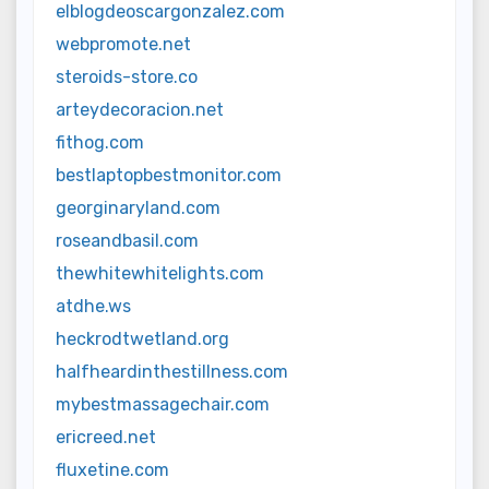
elblogdeoscargonzalez.com
webpromote.net
steroids-store.co
arteydecoracion.net
fithog.com
bestlaptopbestmonitor.com
georginaryland.com
roseandbasil.com
thewhitewhitelights.com
atdhe.ws
heckrodtwetland.org
halfheardinthestillness.com
mybestmassagechair.com
ericreed.net
fluxetine.com