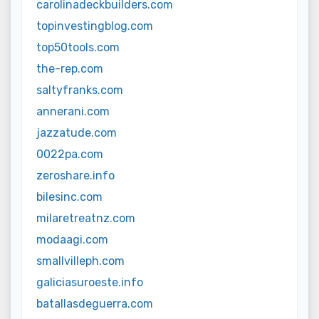
carolinadeckbuilders.com
topinvestingblog.com
top50tools.com
the-rep.com
saltyfranks.com
annerani.com
jazzatude.com
0022pa.com
zeroshare.info
bilesinc.com
milaretreatnz.com
modaagi.com
smallvilleph.com
galiciasuroeste.info
batallasdeguerra.com