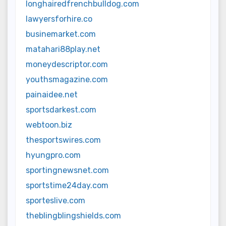
longhairedfrenchbulldog.com
lawyersforhire.co
businemarket.com
matahari88play.net
moneydescriptor.com
youthsmagazine.com
painaidee.net
sportsdarkest.com
webtoon.biz
thesportswires.com
hyungpro.com
sportingnewsnet.com
sportstime24day.com
sporteslive.com
theblingblingshields.com