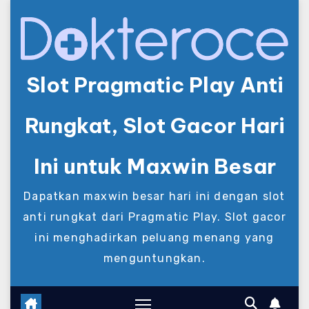
Skip
to
content
Slot Pragmatic Play Anti
Rungkat, Slot Gacor Hari
Ini untuk Maxwin Besar
Dapatkan maxwin besar hari ini dengan slot
anti rungkat dari Pragmatic Play. Slot gacor
ini menghadirkan peluang menang yang
menguntungkan.