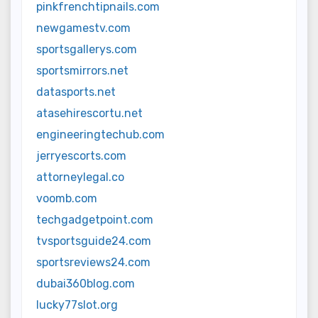
pinkfrenchtipnails.com
newgamestv.com
sportsgallerys.com
sportsmirrors.net
datasports.net
atasehirescortu.net
engineeringtechub.com
jerryescorts.com
attorneylegal.co
voomb.com
techgadgetpoint.com
tvsportsguide24.com
sportsreviews24.com
dubai360blog.com
lucky77slot.org