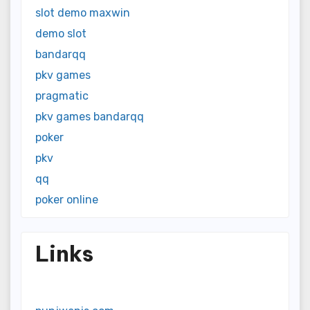
slot demo maxwin
demo slot
bandarqq
pkv games
pragmatic
pkv games bandarqq
poker
pkv
qq
poker online
Links