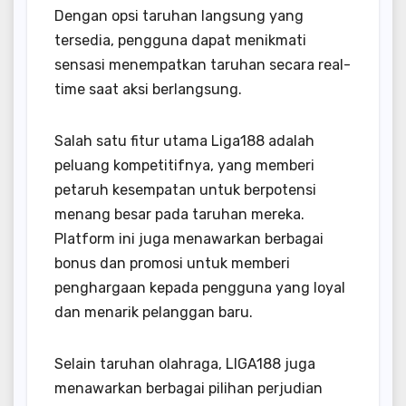
Dengan opsi taruhan langsung yang
tersedia, pengguna dapat menikmati
sensasi menempatkan taruhan secara real-
time saat aksi berlangsung.
Salah satu fitur utama Liga188 adalah
peluang kompetitifnya, yang memberi
petaruh kesempatan untuk berpotensi
menang besar pada taruhan mereka.
Platform ini juga menawarkan berbagai
bonus dan promosi untuk memberi
penghargaan kepada pengguna yang loyal
dan menarik pelanggan baru.
Selain taruhan olahraga, LIGA188 juga
menawarkan berbagai pilihan perjudian