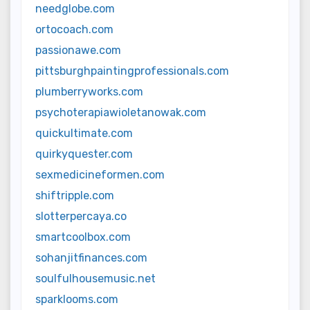
needglobe.com
ortocoach.com
passionawe.com
pittsburghpaintingprofessionals.com
plumberryworks.com
psychoterapiawioletanowak.com
quickultimate.com
quirkyquester.com
sexmedicineformen.com
shiftripple.com
slotterpercaya.co
smartcoolbox.com
sohanjitfinances.com
soulfulhousemusic.net
sparklooms.com