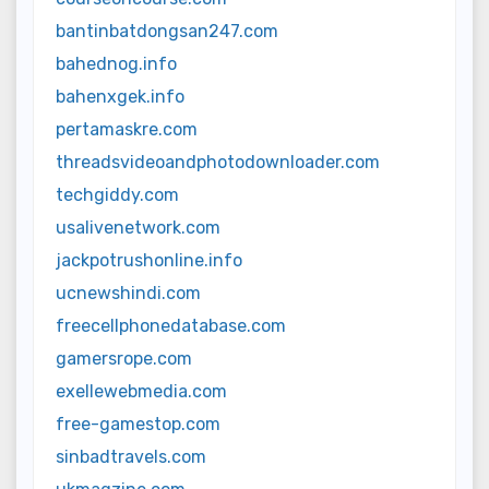
bantinbatdongsan247.com
bahednog.info
bahenxgek.info
pertamaskre.com
threadsvideoandphotodownloader.com
techgiddy.com
usalivenetwork.com
jackpotrushonline.info
ucnewshindi.com
freecellphonedatabase.com
gamersrope.com
exellewebmedia.com
free-gamestop.com
sinbadtravels.com