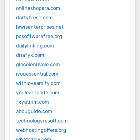
onlineshopera.com
dartyfresh.com
lewisenterprises.net
pcsoftwarefree.org
dailylinking.com
dnafyx.com
giocolenuvole.com
iyouessential.com
withloveamity.com
youlearncode.com
fxyatirim.com
abbuguide.com
technologyresult.com
webhostingoffers.org
whatszow.com