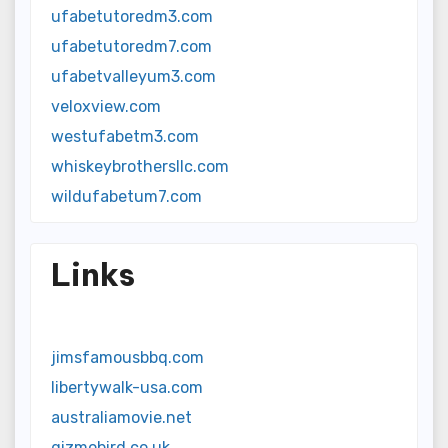
ufabetutoredm3.com
ufabetutoredm7.com
ufabetvalleyum3.com
veloxview.com
westufabetm3.com
whiskeybrothersllc.com
wildufabetum7.com
Links
jimsfamousbbq.com
libertywalk-usa.com
australiamovie.net
gizmobird.co.uk