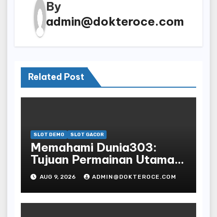
By
admin@dokteroce.com
Related Post
SLOT DEMO
SLOT GACOR
Memahami Dunia303:
Tujuan Permainan Utama
Anda
AUG 9, 2026
ADMIN@DOKTEROCE.COM