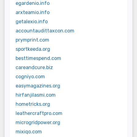
egardenio.info
arxteamio.info
getalexio.info
accountaudittaxcon.com
prymprint.com
sportkeeda.org
besttimespend.com
careandcure.biz
cogniyo.com
easymagazines.org
hirfanjilasmi.com
hometricks.org
leathercraftpro.com
microgridpower.org
mixiqo.com