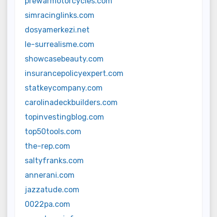
prewarmotorcycles.com
simracinglinks.com
dosyamerkezi.net
le-surrealisme.com
showcasebeauty.com
insurancepolicyexpert.com
statkeycompany.com
carolinadeckbuilders.com
topinvestingblog.com
top50tools.com
the-rep.com
saltyfranks.com
annerani.com
jazzatude.com
0022pa.com