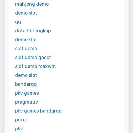
mahjong demo
demo slot
qq
data hk lengkap
demo slot
slot demo
slot demo gacor
slot demo maxwin
demo slot
bandarqq
pkv games
pragmatic
pkv games bandarqq
poker
pkv