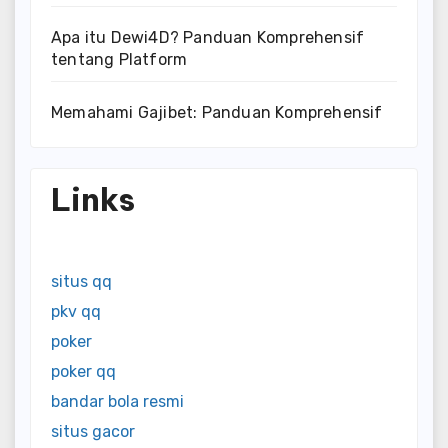
Apa itu Dewi4D? Panduan Komprehensif
tentang Platform
Memahami Gajibet: Panduan Komprehensif
Links
situs qq
pkv qq
poker
poker qq
bandar bola resmi
situs gacor