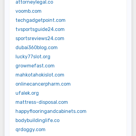
attorneylegal.co
voomb.com
techgadgetpoint.com
tvsportsguide24.com
sportsreviews24.com
dubai360blog.com
lucky77slot.org
growmefast.com
mahkotahokislot.com
onlinecancerpharm.com
ufalek.org
mattress-disposal.com
happyflooringandcabinets.com
bodybuildinglife.co
qrdoggy.com