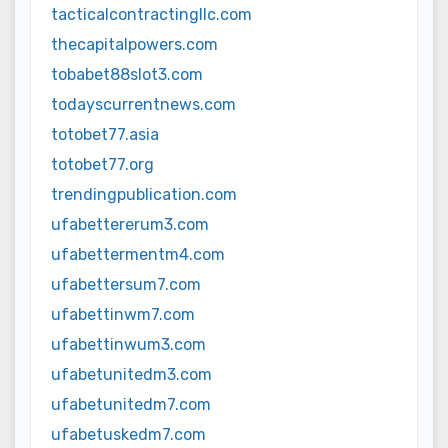
tacticalcontractingllc.com
thecapitalpowers.com
tobabet88slot3.com
todayscurrentnews.com
totobet77.asia
totobet77.org
trendingpublication.com
ufabettererum3.com
ufabettermentm4.com
ufabettersum7.com
ufabettinwm7.com
ufabettinwum3.com
ufabetunitedm3.com
ufabetunitedm7.com
ufabetuskedm7.com