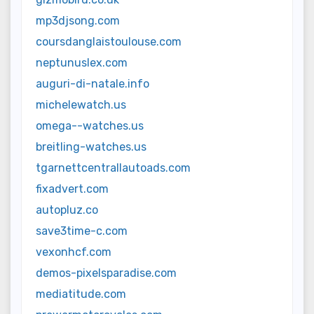
mp3djsong.com
coursdanglaistoulouse.com
neptunuslex.com
auguri-di-natale.info
michelewatch.us
omega--watches.us
breitling-watches.us
tgarnettcentrallautoads.com
fixadvert.com
autopluz.co
save3time-c.com
vexonhcf.com
demos-pixelsparadise.com
mediatitude.com