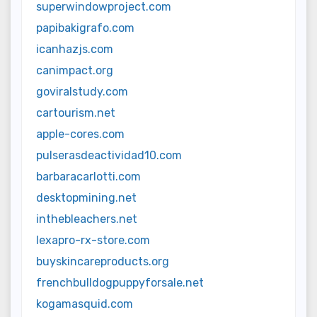
superwindowproject.com
papibakigrafo.com
icanhazjs.com
canimpact.org
goviralstudy.com
cartourism.net
apple-cores.com
pulserasdeactividad10.com
barbaracarlotti.com
desktopmining.net
inthebleachers.net
lexapro-rx-store.com
buyskincareproducts.org
frenchbulldogpuppyforsale.net
kogamasquid.com