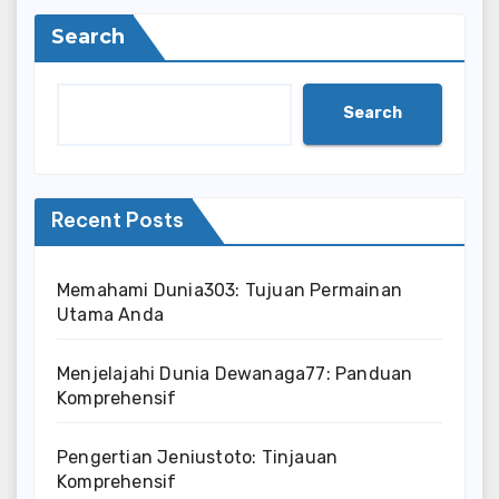
Search
Search
Recent Posts
Memahami Dunia303: Tujuan Permainan
Utama Anda
Menjelajahi Dunia Dewanaga77: Panduan
Komprehensif
Pengertian Jeniustoto: Tinjauan
Komprehensif