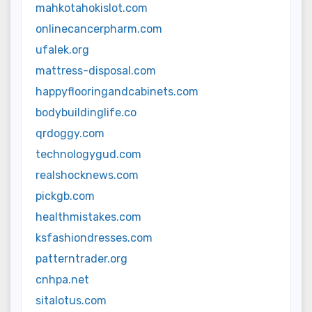
mahkotahokislot.com
onlinecancerpharm.com
ufalek.org
mattress-disposal.com
happyflooringandcabinets.com
bodybuildinglife.co
qrdoggy.com
technologygud.com
realshocknews.com
pickgb.com
healthmistakes.com
ksfashiondresses.com
patterntrader.org
cnhpa.net
sitalotus.com