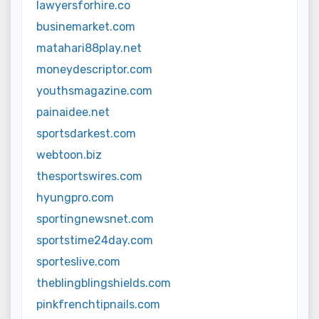
lawyersforhire.co
businemarket.com
matahari88play.net
moneydescriptor.com
youthsmagazine.com
painaidee.net
sportsdarkest.com
webtoon.biz
thesportswires.com
hyungpro.com
sportingnewsnet.com
sportstime24day.com
sporteslive.com
theblingblingshields.com
pinkfrenchtipnails.com