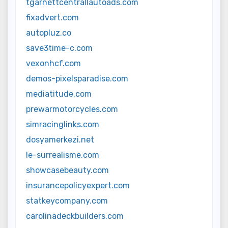
tgarnettcentrallautoads.com
fixadvert.com
autopluz.co
save3time-c.com
vexonhcf.com
demos-pixelsparadise.com
mediatitude.com
prewarmotorcycles.com
simracinglinks.com
dosyamerkezi.net
le-surrealisme.com
showcasebeauty.com
insurancepolicyexpert.com
statkeycompany.com
carolinadeckbuilders.com