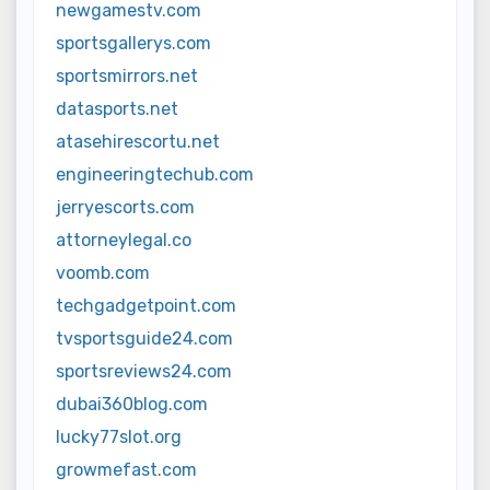
newgamestv.com
sportsgallerys.com
sportsmirrors.net
datasports.net
atasehirescortu.net
engineeringtechub.com
jerryescorts.com
attorneylegal.co
voomb.com
techgadgetpoint.com
tvsportsguide24.com
sportsreviews24.com
dubai360blog.com
lucky77slot.org
growmefast.com