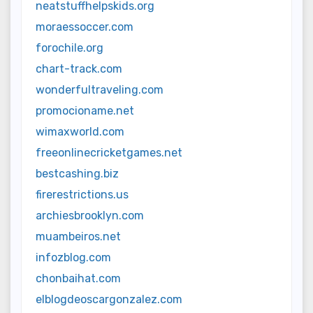
neatstuffhelpskids.org
moraessoccer.com
forochile.org
chart-track.com
wonderfultraveling.com
promocioname.net
wimaxworld.com
freeonlinecricketgames.net
bestcashing.biz
firerestrictions.us
archiesbrooklyn.com
muambeiros.net
infozblog.com
chonbaihat.com
elblogdeoscargonzalez.com