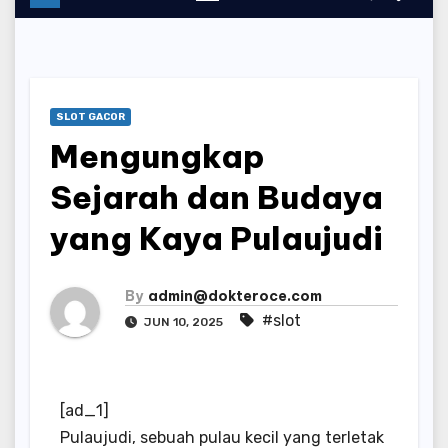
SLOT GACOR
Mengungkap
Sejarah dan Budaya
yang Kaya Pulaujudi
By
admin@dokteroce.com
#slot
JUN 10, 2025
[ad_1]
Pulaujudi, sebuah pulau kecil yang terletak