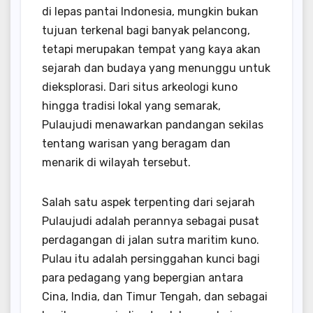
di lepas pantai Indonesia, mungkin bukan
tujuan terkenal bagi banyak pelancong,
tetapi merupakan tempat yang kaya akan
sejarah dan budaya yang menunggu untuk
dieksplorasi. Dari situs arkeologi kuno
hingga tradisi lokal yang semarak,
Pulaujudi menawarkan pandangan sekilas
tentang warisan yang beragam dan
menarik di wilayah tersebut.
Salah satu aspek terpenting dari sejarah
Pulaujudi adalah perannya sebagai pusat
perdagangan di jalan sutra maritim kuno.
Pulau itu adalah persinggahan kunci bagi
para pedagang yang bepergian antara
Cina, India, dan Timur Tengah, dan sebagai