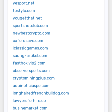
yesport.net
tostylo.com
yougetthat.net
sportsnetclub.com
newbestcrypto.com
oxfordsave.com
iclassicgames.com
saung-artikel.com
fasthokivip2.com
observersports.com
cryptominingplus.com
aquinoticiaspe.com
longhairedfrenchbulldog.com
lawyersforhire.co
businemarket.com