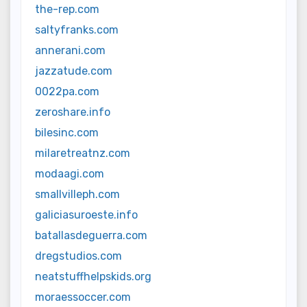
the-rep.com
saltyfranks.com
annerani.com
jazzatude.com
0022pa.com
zeroshare.info
bilesinc.com
milaretreatnz.com
modaagi.com
smallvilleph.com
galiciasuroeste.info
batallasdeguerra.com
dregstudios.com
neatstuffhelpskids.org
moraessoccer.com