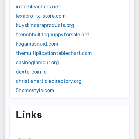
inthebleachers.net
lexapro-rx-store.com
buyskincareproducts.org
frenchbulldogpuppyforsale.net
kogamasquid.com
themultiplicationtablechart.com
casinoglamour.org
dextercoin.io
christianarticledirectory.org
5homestyle.com
Links