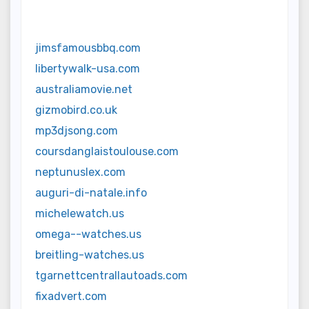
jimsfamousbbq.com
libertywalk-usa.com
australiamovie.net
gizmobird.co.uk
mp3djsong.com
coursdanglaistoulouse.com
neptunuslex.com
auguri-di-natale.info
michelewatch.us
omega--watches.us
breitling-watches.us
tgarnettcentrallautoads.com
fixadvert.com