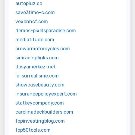
autopluz.co
save3time-c.com
vexonhcf.com
demos-pixelsparadise.com
mediatitude.com
prewarmotorcycles.com
simracinglinks.com
dosyamerkezi.net
le-surrealisme.com
showcasebeauty.com
insurancepolicyexpert.com
statkeycompany.com
carolinadeckbuilders.com
topinvestingblog.com
top50tools.com