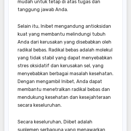
mudah untuk tetap di atas tugas dan
tanggung jawab Anda.
Selain itu, Inibet mengandung antioksidan
kuat yang membantu melindungi tubuh
Anda dari kerusakan yang disebabkan oleh
radikal bebas. Radikal bebas adalah molekul
yang tidak stabil yang dapat menyebabkan
stres oksidatif dan kerusakan sel, yang
menyebabkan berbagai masalah kesehatan.
Dengan mengambil Inibet, Anda dapat
membantu menetralkan radikal bebas dan
mendukung kesehatan dan kesejahteraan
secara keseluruhan.
Secara keseluruhan, Diibet adalah
suplemen serbaguna yang menawarkan