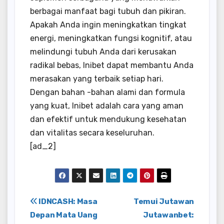
berbagai manfaat bagi tubuh dan pikiran.
Apakah Anda ingin meningkatkan tingkat
energi, meningkatkan fungsi kognitif, atau
melindungi tubuh Anda dari kerusakan
radikal bebas, Inibet dapat membantu Anda
merasakan yang terbaik setiap hari.
Dengan bahan -bahan alami dan formula
yang kuat, Inibet adalah cara yang aman
dan efektif untuk mendukung kesehatan
dan vitalitas secara keseluruhan.
[ad_2]
Post
IDNCASH: Masa
Temui Jutawan
Depan Mata Uang
Jutawanbet: