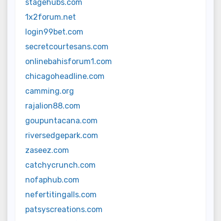
stagehubs.com
1x2forum.net
login99bet.com
secretcourtesans.com
onlinebahisforum1.com
chicagoheadline.com
camming.org
rajalion88.com
goupuntacana.com
riversedgepark.com
zaseez.com
catchycrunch.com
nofaphub.com
nefertitingalls.com
patsyscreations.com