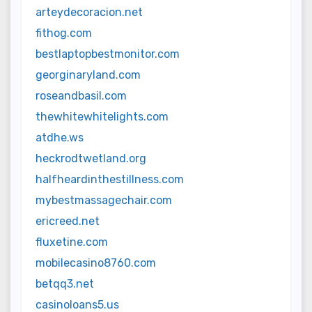
arteydecoracion.net
fithog.com
bestlaptopbestmonitor.com
georginaryland.com
roseandbasil.com
thewhitewhitelights.com
atdhe.ws
heckrodtwetland.org
halfheardinthestillness.com
mybestmassagechair.com
ericreed.net
fluxetine.com
mobilecasino8760.com
betqq3.net
casinoloans5.us