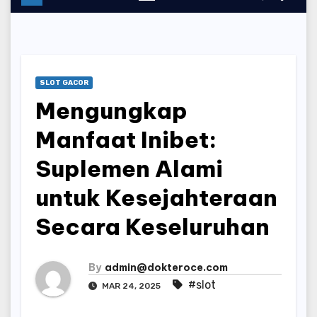
SLOT GACOR
Mengungkap
Manfaat Inibet:
Suplemen Alami
untuk Kesejahteraan
Secara Keseluruhan
By
admin@dokteroce.com
#slot
MAR 24, 2025