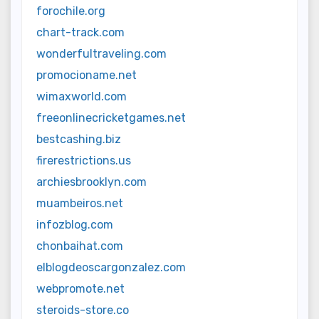
forochile.org
chart-track.com
wonderfultraveling.com
promocioname.net
wimaxworld.com
freeonlinecricketgames.net
bestcashing.biz
firerestrictions.us
archiesbrooklyn.com
muambeiros.net
infozblog.com
chonbaihat.com
elblogdeoscargonzalez.com
webpromote.net
steroids-store.co