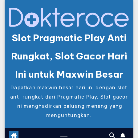
Skip
to
content
Slot Pragmatic Play Anti
Rungkat, Slot Gacor Hari
Ini untuk Maxwin Besar
Dapatkan maxwin besar hari ini dengan slot
anti rungkat dari Pragmatic Play. Slot gacor
ini menghadirkan peluang menang yang
menguntungkan.