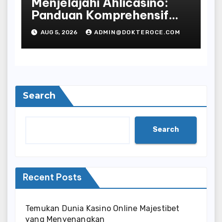
Menjelajahi Ahlicasino:
Panduan Komprehensif
untuk Penjudi
AUG 5, 2026
ADMIN@DOKTEROCE.COM
Search
Search
Recent Posts
Temukan Dunia Kasino Online Majestibet
yang Menyenangkan