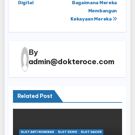
navigation
Digital
Bagaimana Mereka
Membangun
Kekayaan Mereka
By
admin@dokteroce.com
Related Post
SLOT ANTI RUNGKAD
SLOT DEMO
SLOT GACOR