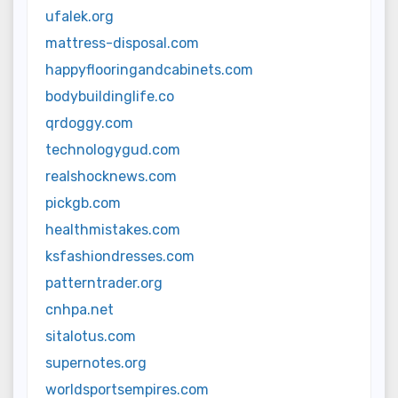
ufalek.org
mattress-disposal.com
happyflooringandcabinets.com
bodybuildinglife.co
qrdoggy.com
technologygud.com
realshocknews.com
pickgb.com
healthmistakes.com
ksfashiondresses.com
patterntrader.org
cnhpa.net
sitalotus.com
supernotes.org
worldsportsempires.com