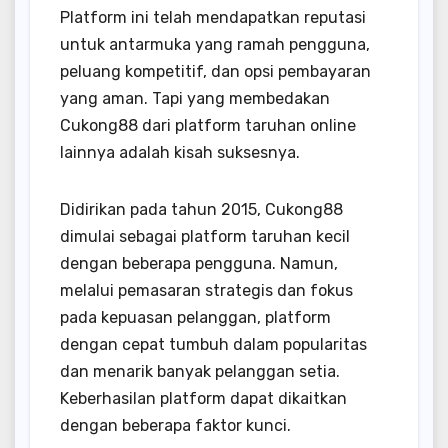
Platform ini telah mendapatkan reputasi
untuk antarmuka yang ramah pengguna,
peluang kompetitif, dan opsi pembayaran
yang aman. Tapi yang membedakan
Cukong88 dari platform taruhan online
lainnya adalah kisah suksesnya.
Didirikan pada tahun 2015, Cukong88
dimulai sebagai platform taruhan kecil
dengan beberapa pengguna. Namun,
melalui pemasaran strategis dan fokus
pada kepuasan pelanggan, platform
dengan cepat tumbuh dalam popularitas
dan menarik banyak pelanggan setia.
Keberhasilan platform dapat dikaitkan
dengan beberapa faktor kunci.