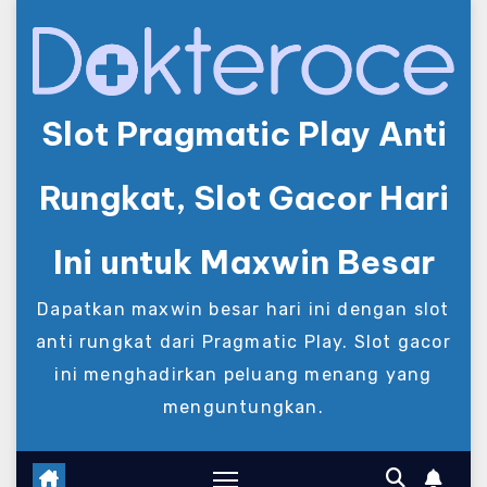
Skip
to
content
Slot Pragmatic Play Anti
Rungkat, Slot Gacor Hari
Ini untuk Maxwin Besar
Dapatkan maxwin besar hari ini dengan slot
anti rungkat dari Pragmatic Play. Slot gacor
ini menghadirkan peluang menang yang
menguntungkan.