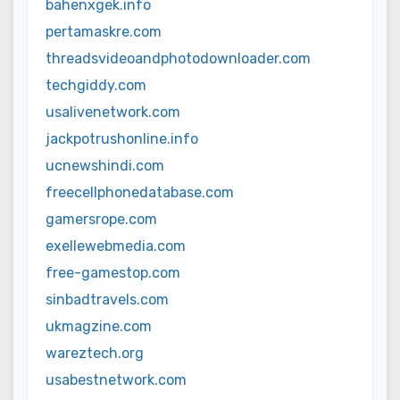
bahenxgek.info
pertamaskre.com
threadsvideoandphotodownloader.com
techgiddy.com
usalivenetwork.com
jackpotrushonline.info
ucnewshindi.com
freecellphonedatabase.com
gamersrope.com
exellewebmedia.com
free-gamestop.com
sinbadtravels.com
ukmagzine.com
wareztech.org
usabestnetwork.com