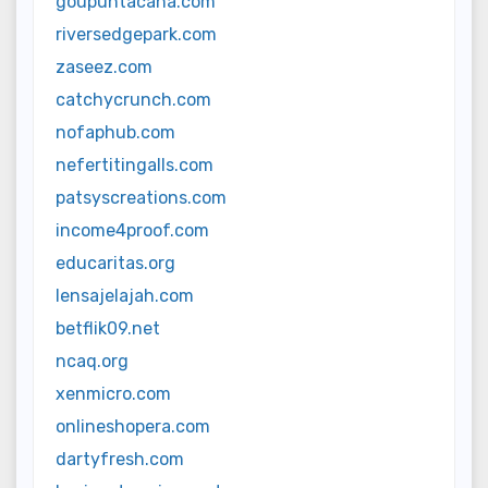
goupuntacana.com
riversedgepark.com
zaseez.com
catchycrunch.com
nofaphub.com
nefertitingalls.com
patsyscreations.com
income4proof.com
educaritas.org
lensajelajah.com
betflik09.net
ncaq.org
xenmicro.com
onlineshopera.com
dartyfresh.com