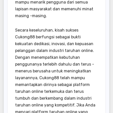
mampu menarik pengguna dari semua
lapisan masyarakat dan memenuhi minat
masing -masing.
Secara keseluruhan, kisah sukses
Cukong88 berfungsi sebagai bukti
kekuatan dedikasi, inovasi, dan kepuasan
pelanggan dalam industri taruhan online.
Dengan menempatkan kebutuhan
penggunanya terlebih dahulu dan terus -
menerus berusaha untuk meningkatkan
layanannya, Cukong88 telah mampu
memantapkan dirinya sebagai platform
taruhan online terkemuka dan terus
tumbuh dan berkembang dalam industri
taruhan online yang kompetitif. Jika Anda
mencari platform taruhan online yang