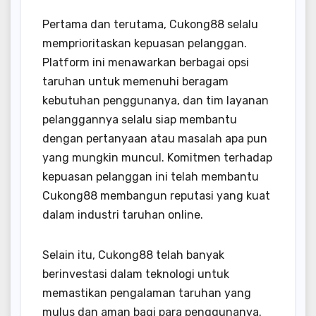
Pertama dan terutama, Cukong88 selalu
memprioritaskan kepuasan pelanggan.
Platform ini menawarkan berbagai opsi
taruhan untuk memenuhi beragam
kebutuhan penggunanya, dan tim layanan
pelanggannya selalu siap membantu
dengan pertanyaan atau masalah apa pun
yang mungkin muncul. Komitmen terhadap
kepuasan pelanggan ini telah membantu
Cukong88 membangun reputasi yang kuat
dalam industri taruhan online.
Selain itu, Cukong88 telah banyak
berinvestasi dalam teknologi untuk
memastikan pengalaman taruhan yang
mulus dan aman bagi para penggunanya.