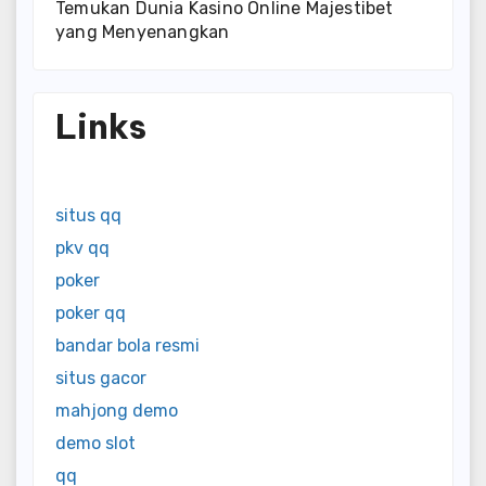
Temukan Dunia Kasino Online Majestibet
yang Menyenangkan
Links
situs qq
pkv qq
poker
poker qq
bandar bola resmi
situs gacor
mahjong demo
demo slot
qq