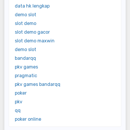
data hk lengkap
demo slot
slot demo
slot demo gacor
slot demo maxwin
demo slot
bandarqq
pkv games
pragmatic
pkv games bandarqq
poker
pkv
qq
poker online