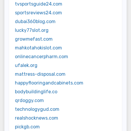
tvsportsguide24.com
sportsreviews24.com
dubai360blog.com
lucky77slot.org
growmefast.com
mahkotahokislot.com
onlinecancerpharm.com
ufalek.org
mattress-disposal.com
happyflooringandcabinets.com
bodybuildinglife.co
qrdoggy.com
technologygud.com
realshocknews.com
pickgb.com