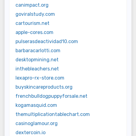
canimpact.org
goviralstudy.com
cartourism.net
apple-cores.com
pulserasdeactividad10.com
barbaracarlotti.com
desktopmining.net
inthebleachers.net
lexapro-rx-store.com
buyskincareproducts.org
frenchbulldogpuppyforsale.net
kogamasquid.com
themultiplicationtablechart.com
casinoglamour.org
dextercoin.io