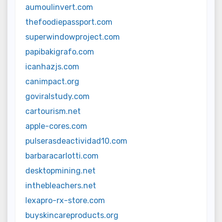
aumoulinvert.com
thefoodiepassport.com
superwindowproject.com
papibakigrafo.com
icanhazjs.com
canimpact.org
goviralstudy.com
cartourism.net
apple-cores.com
pulserasdeactividad10.com
barbaracarlotti.com
desktopmining.net
inthebleachers.net
lexapro-rx-store.com
buyskincareproducts.org