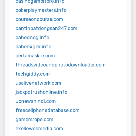
casinogambitpro.info
pokerplaymasters.info
courseoncourse.com
bantinbatdongsan247.com
bahednog.info
bahenxgek.info
pertamaskre.com
threadsvideoandphotodownloader.com
techgiddy.com
usalivenetwork.com
jackpotrushonline.info
ucnewshindi.com
freecellphonedatabase.com
gamersrope.com
exellewebmedia.com