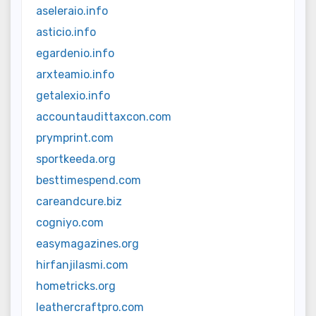
aseleraio.info
asticio.info
egardenio.info
arxteamio.info
getalexio.info
accountaudittaxcon.com
prymprint.com
sportkeeda.org
besttimespend.com
careandcure.biz
cogniyo.com
easymagazines.org
hirfanjilasmi.com
hometricks.org
leathercraftpro.com