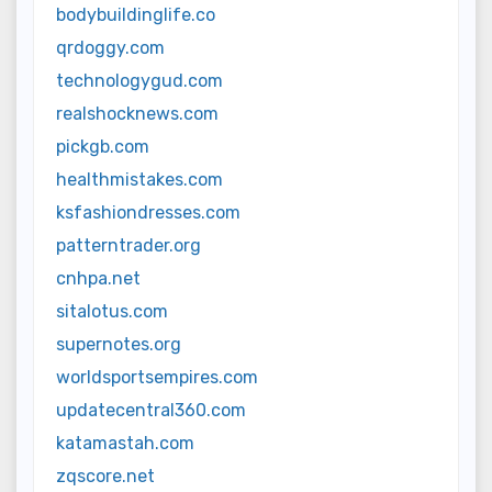
bodybuildinglife.co
qrdoggy.com
technologygud.com
realshocknews.com
pickgb.com
healthmistakes.com
ksfashiondresses.com
patterntrader.org
cnhpa.net
sitalotus.com
supernotes.org
worldsportsempires.com
updatecentral360.com
katamastah.com
zqscore.net