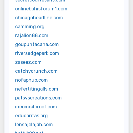
onlinebahisforum1.com
chicagoheadline.com
camming.org
rajalion88.com
goupuntacana.com
riversedgepark.com
zaseez.com
catchycrunch.com
nofaphub.com
nefertitingalls.com
patsyscreations.com
income4proof.com
educaritas.org
lensajelajah.com