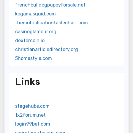
frenchbulldogpuppyforsale.net
kogamasquid.com
themultiplicationtablechart.com
casinoglamour.org
dextercoin.io
christianarticledirectory.org
5homestyle.com
Links
stagehubs.com
1x2forum.net
login99bet.com
secretcourtesans.com