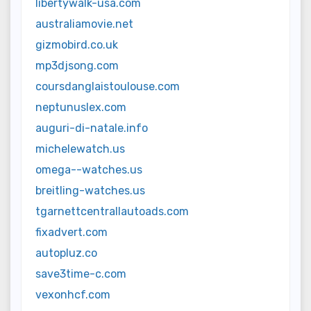
libertywalk-usa.com
australiamovie.net
gizmobird.co.uk
mp3djsong.com
coursdanglaistoulouse.com
neptunuslex.com
auguri-di-natale.info
michelewatch.us
omega--watches.us
breitling-watches.us
tgarnettcentrallautoads.com
fixadvert.com
autopluz.co
save3time-c.com
vexonhcf.com