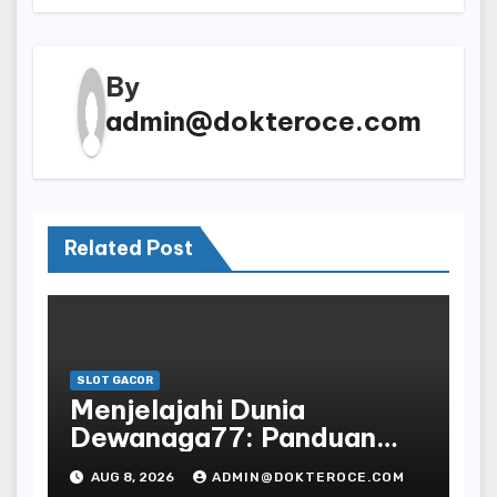
By
admin@dokteroce.com
Related Post
SLOT GACOR
Menjelajahi Dunia
Dewanaga77: Panduan
Komprehensif
AUG 8, 2026
ADMIN@DOKTEROCE.COM