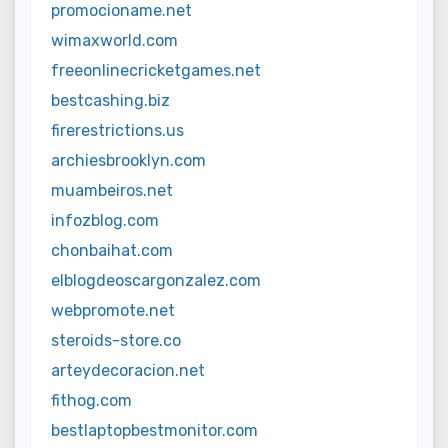
promocioname.net
wimaxworld.com
freeonlinecricketgames.net
bestcashing.biz
firerestrictions.us
archiesbrooklyn.com
muambeiros.net
infozblog.com
chonbaihat.com
elblogdeoscargonzalez.com
webpromote.net
steroids-store.co
arteydecoracion.net
fithog.com
bestlaptopbestmonitor.com