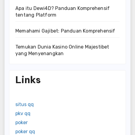
Apa itu Dewi4D? Panduan Komprehensif
tentang Platform
Memahami Gajibet: Panduan Komprehensif
Temukan Dunia Kasino Online Majestibet
yang Menyenangkan
Links
situs qq
pkv qq
poker
poker qq