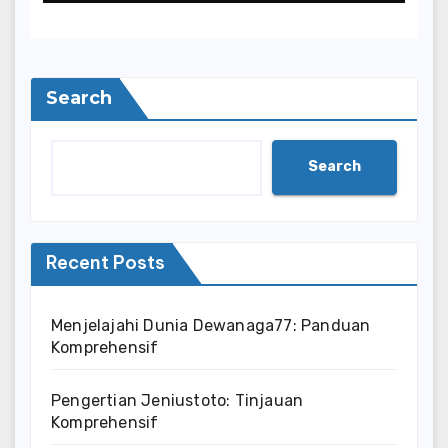
Search
Search
Recent Posts
Menjelajahi Dunia Dewanaga77: Panduan
Komprehensif
Pengertian Jeniustoto: Tinjauan
Komprehensif