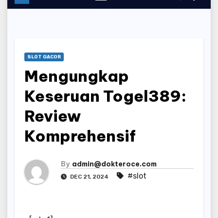
SLOT GACOR
Mengungkap
Keseruan Togel389:
Review
Komprehensif
By
admin@dokteroce.com
#slot
DEC 21, 2024