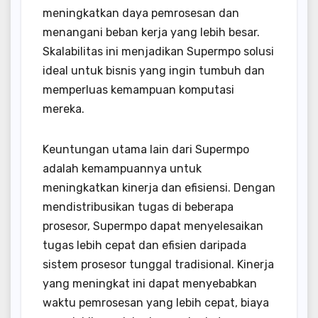
meningkatkan daya pemrosesan dan
menangani beban kerja yang lebih besar.
Skalabilitas ini menjadikan Supermpo solusi
ideal untuk bisnis yang ingin tumbuh dan
memperluas kemampuan komputasi
mereka.
Keuntungan utama lain dari Supermpo
adalah kemampuannya untuk
meningkatkan kinerja dan efisiensi. Dengan
mendistribusikan tugas di beberapa
prosesor, Supermpo dapat menyelesaikan
tugas lebih cepat dan efisien daripada
sistem prosesor tunggal tradisional. Kinerja
yang meningkat ini dapat menyebabkan
waktu pemrosesan yang lebih cepat, biaya