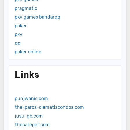
pragmatic
pkv games bandarqq
poker
pkv
qq
poker online
Links
punjwanis.com
the-parcs-clematiscondos.com
jusu-gb.com
thecarepet.com