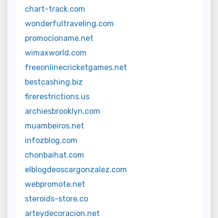
chart-track.com
wonderfultraveling.com
promocioname.net
wimaxworld.com
freeonlinecricketgames.net
bestcashing.biz
firerestrictions.us
archiesbrooklyn.com
muambeiros.net
infozblog.com
chonbaihat.com
elblogdeoscargonzalez.com
webpromote.net
steroids-store.co
arteydecoracion.net