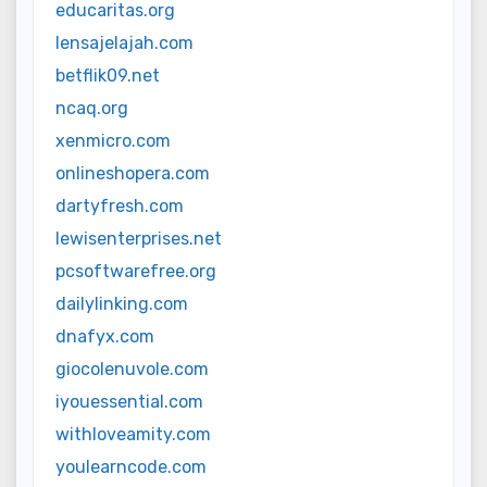
educaritas.org
lensajelajah.com
betflik09.net
ncaq.org
xenmicro.com
onlineshopera.com
dartyfresh.com
lewisenterprises.net
pcsoftwarefree.org
dailylinking.com
dnafyx.com
giocolenuvole.com
iyouessential.com
withloveamity.com
youlearncode.com