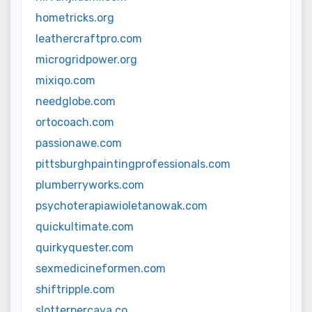
hometricks.org
leathercraftpro.com
microgridpower.org
mixiqo.com
needglobe.com
ortocoach.com
passionawe.com
pittsburghpaintingprofessionals.com
plumberryworks.com
psychoterapiawioletanowak.com
quickultimate.com
quirkyquester.com
sexmedicineformen.com
shiftripple.com
slotterpercaya.co