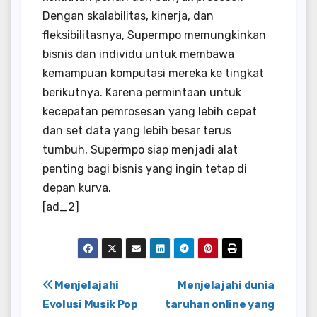
Dengan skalabilitas, kinerja, dan
fleksibilitasnya, Supermpo memungkinkan
bisnis dan individu untuk membawa
kemampuan komputasi mereka ke tingkat
berikutnya. Karena permintaan untuk
kecepatan pemrosesan yang lebih cepat
dan set data yang lebih besar terus
tumbuh, Supermpo siap menjadi alat
penting bagi bisnis yang ingin tetap di
depan kurva.
[ad_2]
Post
Menjelajahi
Menjelajahi dunia
Evolusi Musik Pop
taruhan online yang