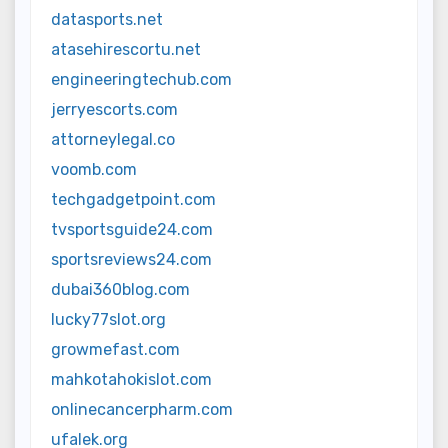
datasports.net
atasehirescortu.net
engineeringtechub.com
jerryescorts.com
attorneylegal.co
voomb.com
techgadgetpoint.com
tvsportsguide24.com
sportsreviews24.com
dubai360blog.com
lucky77slot.org
growmefast.com
mahkotahokislot.com
onlinecancerpharm.com
ufalek.org