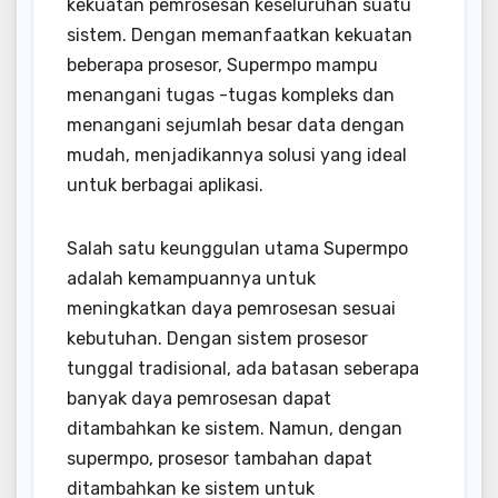
kekuatan pemrosesan keseluruhan suatu
sistem. Dengan memanfaatkan kekuatan
beberapa prosesor, Supermpo mampu
menangani tugas -tugas kompleks dan
menangani sejumlah besar data dengan
mudah, menjadikannya solusi yang ideal
untuk berbagai aplikasi.
Salah satu keunggulan utama Supermpo
adalah kemampuannya untuk
meningkatkan daya pemrosesan sesuai
kebutuhan. Dengan sistem prosesor
tunggal tradisional, ada batasan seberapa
banyak daya pemrosesan dapat
ditambahkan ke sistem. Namun, dengan
supermpo, prosesor tambahan dapat
ditambahkan ke sistem untuk