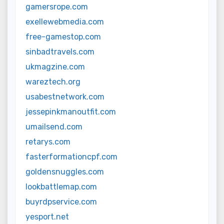
gamersrope.com
exellewebmedia.com
free-gamestop.com
sinbadtravels.com
ukmagzine.com
wareztech.org
usabestnetwork.com
jessepinkmanoutfit.com
umailsend.com
retarys.com
fasterformationcpf.com
goldensnuggles.com
lookbattlemap.com
buyrdpservice.com
yesport.net