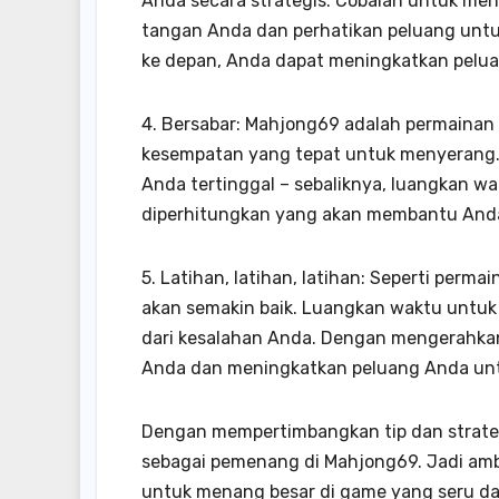
Anda secara strategis. Cobalah untuk me
tangan Anda dan perhatikan peluang un
ke depan, Anda dapat meningkatkan pelua
4. Bersabar: Mahjong69 adalah permainan 
kesempatan yang tepat untuk menyerang. 
Anda tertinggal – sebaliknya, luangkan w
diperhitungkan yang akan membantu And
5. Latihan, latihan, latihan: Seperti perm
akan semakin baik. Luangkan waktu untuk 
dari kesalahan Anda. Dengan mengerahka
Anda dan meningkatkan peluang Anda un
Dengan mempertimbangkan tip dan strategi
sebagai pemenang di Mahjong69. Jadi ambi
untuk menang besar di game yang seru d