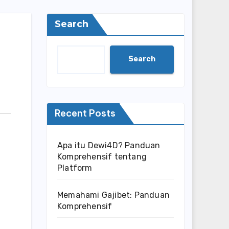
Search
Search
Recent Posts
Apa itu Dewi4D? Panduan
Komprehensif tentang
Platform
Memahami Gajibet: Panduan
Komprehensif