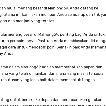
dan mulai menang besar di Mahjong69, Anda datang ke
i utama ini, kami akan memberi Anda semua tip dan trik y
gan dan menjadi yang teratas.
mulai menang besar di Mahjong69, penting bagi Anda untuk
turan permainannya. Pastikan Anda membiasakan diri deng
rbagai cara untuk mencetak poin. Semakin baik Anda memah
ay Anda.
i utama dalam Mahjong69 adalah memperhatikan papan dan
mana yang telah dimainkan dan mana yang masih tersedia,
keputusan yang lebih baik dalam membentuk tangan
nting untuk berpikir ke depan dan merencanakan gerakan