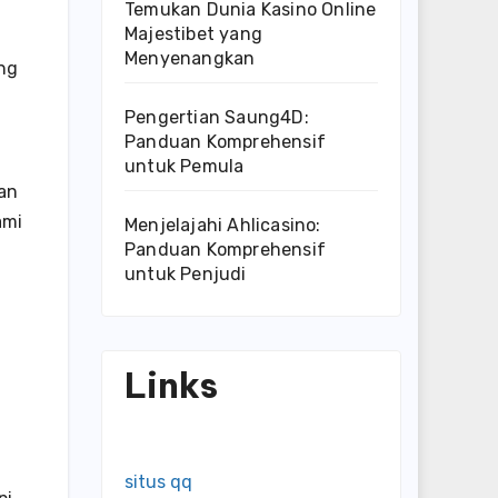
Temukan Dunia Kasino Online
Majestibet yang
Menyenangkan
ang
Pengertian Saung4D:
Panduan Komprehensif
untuk Pemula
an
ami
Menjelajahi Ahlicasino:
Panduan Komprehensif
untuk Penjudi
Links
situs qq