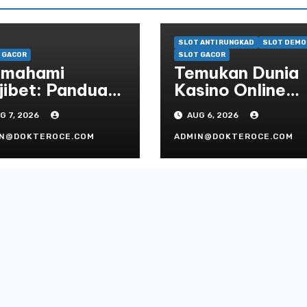
SLOT ANTI RUNGKAD
SLOT DEMO
 GACOR
SLOT GACOR
mahami
Temukan Dunia
jibet: Panduan
Kasino Online
mprehensif
Majestibet yang
G 7, 2026
AUG 6, 2026
Menyenangkan
IN@DOKTEROCE.COM
ADMIN@DOKTEROCE.COM