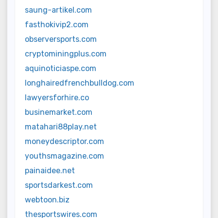
saung-artikel.com
fasthokivip2.com
observersports.com
cryptominingplus.com
aquinoticiaspe.com
longhairedfrenchbulldog.com
lawyersforhire.co
businemarket.com
matahari88play.net
moneydescriptor.com
youthsmagazine.com
painaidee.net
sportsdarkest.com
webtoon.biz
thesportswires.com