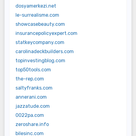
dosyamerkezi.net
le-surrealisme.com
showcasebeauty.com
insurancepolicyexpert.com
statkeycompany.com
carolinadeckbuilders.com
topinvestingblog.com
top50tools.com
the-rep.com
saltyfranks.com
annerani.com
jazzatude.com
0022pa.com
zeroshare.info
bilesinc.com