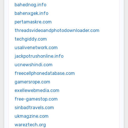
bahednog.info
bahenxgek.info
pertamaskre.com
threadsvideoandphotodownloader.com
techgiddy.com
usalivenetwork.com
jackpotrushonline.info
ucnewshindi.com
freecellphonedatabase.com
gamersrope.com
exellewebmedia.com
free-gamestop.com
sinbadtravels.com
ukmagzine.com
wareztech.org