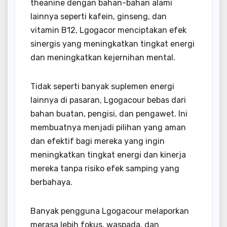
theanine dengan bahan-bahan alami
lainnya seperti kafein, ginseng, dan
vitamin B12, Lgogacor menciptakan efek
sinergis yang meningkatkan tingkat energi
dan meningkatkan kejernihan mental.
Tidak seperti banyak suplemen energi
lainnya di pasaran, Lgogacour bebas dari
bahan buatan, pengisi, dan pengawet. Ini
membuatnya menjadi pilihan yang aman
dan efektif bagi mereka yang ingin
meningkatkan tingkat energi dan kinerja
mereka tanpa risiko efek samping yang
berbahaya.
Banyak pengguna Lgogacour melaporkan
merasa lebih fokus, waspada, dan