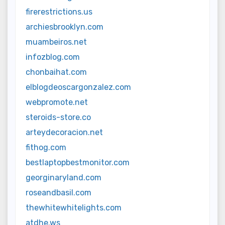
firerestrictions.us
archiesbrooklyn.com
muambeiros.net
infozblog.com
chonbaihat.com
elblogdeoscargonzalez.com
webpromote.net
steroids-store.co
arteydecoracion.net
fithog.com
bestlaptopbestmonitor.com
georginaryland.com
roseandbasil.com
thewhitewhitelights.com
atdhe.ws