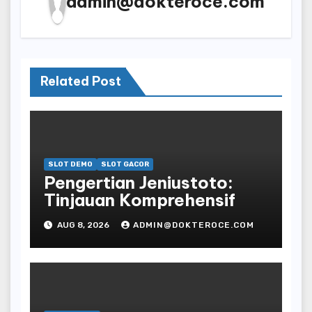
admin@dokteroce.com
Related Post
SLOT DEMO
SLOT GACOR
Pengertian Jeniustoto:
Tinjauan Komprehensif
AUG 8, 2026
ADMIN@DOKTEROCE.COM