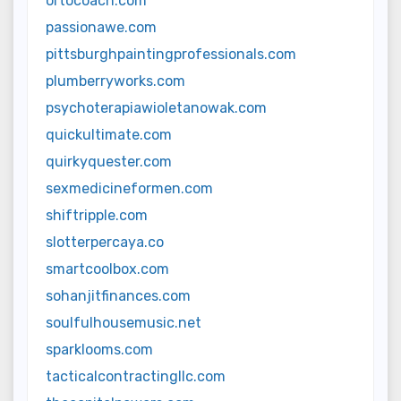
ortocoach.com
passionawe.com
pittsburghpaintingprofessionals.com
plumberryworks.com
psychoterapiawioletanowak.com
quickultimate.com
quirkyquester.com
sexmedicineformen.com
shiftripple.com
slotterpercaya.co
smartcoolbox.com
sohanjitfinances.com
soulfulhousemusic.net
sparklooms.com
tacticalcontractingllc.com