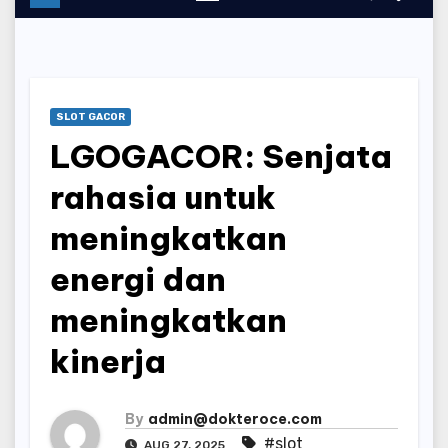
SLOT GACOR
LGOGACOR: Senjata
rahasia untuk
meningkatkan
energi dan
meningkatkan
kinerja
By
admin@dokteroce.com
#slot
AUG 27, 2025