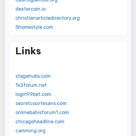
dextercoin.io
christianarticledirectory.org
5homestyle.com
Links
stagehubs.com
1x2forum.net
login99bet.com
secretcourtesans.com
onlinebahisforum1.com
chicagoheadline.com
camming.org