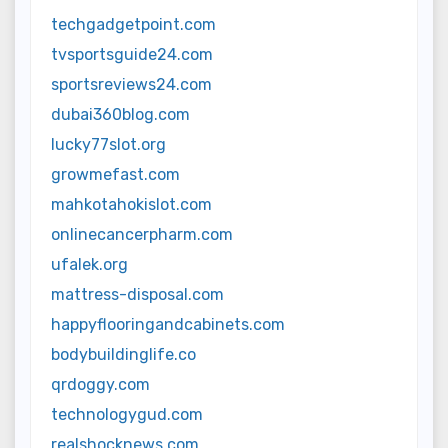
techgadgetpoint.com
tvsportsguide24.com
sportsreviews24.com
dubai360blog.com
lucky77slot.org
growmefast.com
mahkotahokislot.com
onlinecancerpharm.com
ufalek.org
mattress-disposal.com
happyflooringandcabinets.com
bodybuildinglife.co
qrdoggy.com
technologygud.com
realshocknews.com