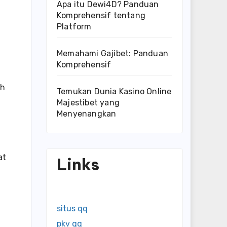
Apa itu Dewi4D? Panduan
Komprehensif tentang
Platform
Memahami Gajibet: Panduan
Komprehensif
ah
Temukan Dunia Kasino Online
Majestibet yang
Menyenangkan
at
Links
situs qq
pkv qq