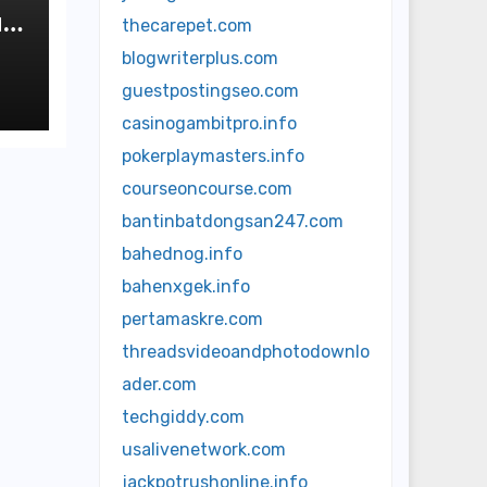
an
thecarepet.com
blogwriterplus.com
guestpostingseo.com
casinogambitpro.info
pokerplaymasters.info
courseoncourse.com
bantinbatdongsan247.com
bahednog.info
bahenxgek.info
pertamaskre.com
threadsvideoandphotodownlo
ader.com
techgiddy.com
usalivenetwork.com
jackpotrushonline.info