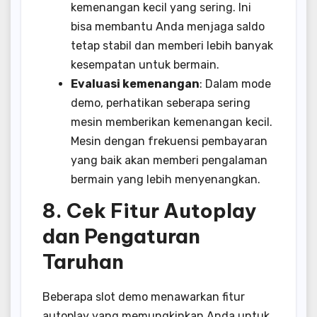
kemenangan kecil yang sering. Ini
bisa membantu Anda menjaga saldo
tetap stabil dan memberi lebih banyak
kesempatan untuk bermain.
Evaluasi kemenangan
: Dalam mode
demo, perhatikan seberapa sering
mesin memberikan kemenangan kecil.
Mesin dengan frekuensi pembayaran
yang baik akan memberi pengalaman
bermain yang lebih menyenangkan.
8. Cek Fitur Autoplay
dan Pengaturan
Taruhan
Beberapa slot demo menawarkan fitur
autoplay yang memungkinkan Anda untuk