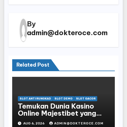
By
admin@dokteroce.com
Related Post
SLOT ANTI RUNGKAD
SLOT DEMO
SLOT GACOR
Temukan Dunia Kasino
Online Majestibet yang
Menyenangkan
AUG 6, 2026
ADMIN@DOKTEROCE.COM