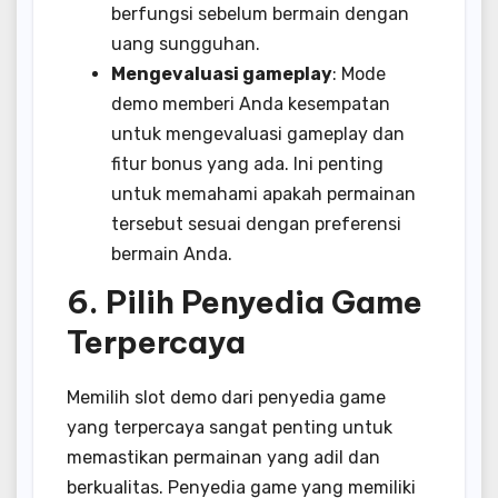
berfungsi sebelum bermain dengan
uang sungguhan.
Mengevaluasi gameplay
: Mode
demo memberi Anda kesempatan
untuk mengevaluasi gameplay dan
fitur bonus yang ada. Ini penting
untuk memahami apakah permainan
tersebut sesuai dengan preferensi
bermain Anda.
6. Pilih Penyedia Game
Terpercaya
Memilih slot demo dari penyedia game
yang terpercaya sangat penting untuk
memastikan permainan yang adil dan
berkualitas. Penyedia game yang memiliki