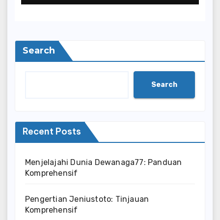
Search
Search
Recent Posts
Menjelajahi Dunia Dewanaga77: Panduan
Komprehensif
Pengertian Jeniustoto: Tinjauan
Komprehensif