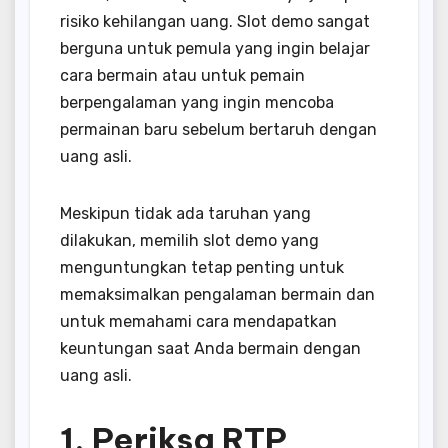
risiko kehilangan uang. Slot demo sangat
berguna untuk pemula yang ingin belajar
cara bermain atau untuk pemain
berpengalaman yang ingin mencoba
permainan baru sebelum bertaruh dengan
uang asli.
Meskipun tidak ada taruhan yang
dilakukan, memilih slot demo yang
menguntungkan tetap penting untuk
memaksimalkan pengalaman bermain dan
untuk memahami cara mendapatkan
keuntungan saat Anda bermain dengan
uang asli.
1. Periksa RTP