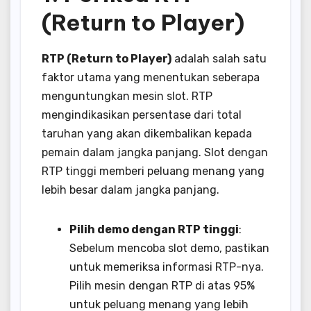
(Return to Player)
RTP (Return to Player)
adalah salah satu
faktor utama yang menentukan seberapa
menguntungkan mesin slot. RTP
mengindikasikan persentase dari total
taruhan yang akan dikembalikan kepada
pemain dalam jangka panjang. Slot dengan
RTP tinggi memberi peluang menang yang
lebih besar dalam jangka panjang.
Pilih demo dengan RTP tinggi
:
Sebelum mencoba slot demo, pastikan
untuk memeriksa informasi RTP-nya.
Pilih mesin dengan RTP di atas 95%
untuk peluang menang yang lebih