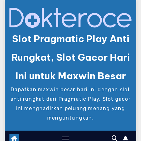
Skip
to
content
Slot Pragmatic Play Anti
Rungkat, Slot Gacor Hari
Ini untuk Maxwin Besar
Dapatkan maxwin besar hari ini dengan slot
anti rungkat dari Pragmatic Play. Slot gacor
ini menghadirkan peluang menang yang
menguntungkan.