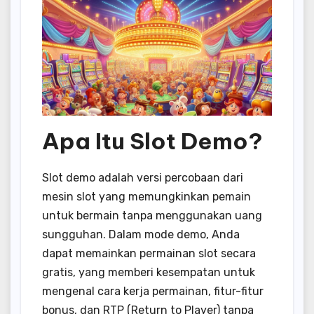
Apa Itu Slot Demo?
Slot demo adalah versi percobaan dari
mesin slot yang memungkinkan pemain
untuk bermain tanpa menggunakan uang
sungguhan. Dalam mode demo, Anda
dapat memainkan permainan slot secara
gratis, yang memberi kesempatan untuk
mengenal cara kerja permainan, fitur-fitur
bonus, dan RTP (Return to Player) tanpa