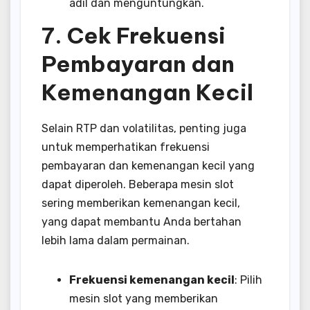
adil dan menguntungkan.
7. Cek Frekuensi
Pembayaran dan
Kemenangan Kecil
Selain RTP dan volatilitas, penting juga
untuk memperhatikan frekuensi
pembayaran dan kemenangan kecil yang
dapat diperoleh. Beberapa mesin slot
sering memberikan kemenangan kecil,
yang dapat membantu Anda bertahan
lebih lama dalam permainan.
Frekuensi kemenangan kecil
: Pilih
mesin slot yang memberikan