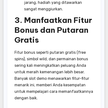
jarang, hadiah yang ditawarkan
sangat menggiurkan.
3. Manfaatkan Fitur
Bonus dan Putaran
Gratis
Fitur bonus seperti putaran gratis (free
spins), simbol wild, dan permainan bonus
sering kali meningkatkan peluang Anda
untuk meraih kemenangan lebih besar.
Banyak slot demo menawarkan fitur-fitur
menarik ini, memberi Anda kesempatan
untuk mempelajari cara memanfaatkannya
dengan baik.