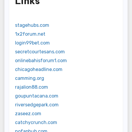
Links
stagehubs.com
1x2forum.net
login99bet.com
secretcourtesans.com
onlinebahisforum1.com
chicagoheadline.com
camming.org
rajalion88.com
goupuntacana.com
riversedgepark.com
zaseez.com
catchycrunch.com
nofaphub.com