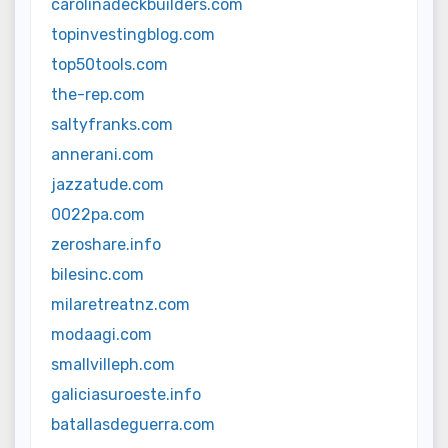
carolinadeckbuilders.com
topinvestingblog.com
top50tools.com
the-rep.com
saltyfranks.com
annerani.com
jazzatude.com
0022pa.com
zeroshare.info
bilesinc.com
milaretreatnz.com
modaagi.com
smallvilleph.com
galiciasuroeste.info
batallasdeguerra.com