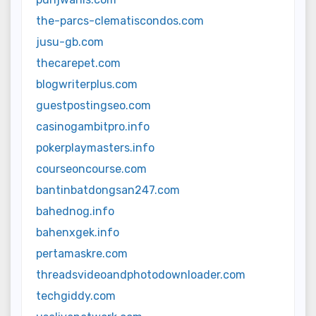
the-parcs-clematiscondos.com
jusu-gb.com
thecarepet.com
blogwriterplus.com
guestpostingseo.com
casinogambitpro.info
pokerplaymasters.info
courseoncourse.com
bantinbatdongsan247.com
bahednog.info
bahenxgek.info
pertamaskre.com
threadsvideoandphotodownloader.com
techgiddy.com