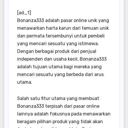
[ad_1]
Bonanza333 adalah pasar online unik yang
menawarkan harta karun dari temuan unik
dan permata tersembunyi untuk pembeli
yang mencari sesuatu yang istimewa.
Dengan berbagai produk dari penjual
independen dan usaha kecil, Bonanza333
adalah tujuan utama bagi mereka yang
mencari sesuatu yang berbeda dari arus
utama.
Salah satu fitur utama yang membuat
Bonanza333 terpisah dari pasar online
lainnya adalah fokusnya pada menawarkan
beragam pilihan produk yang tidak akan