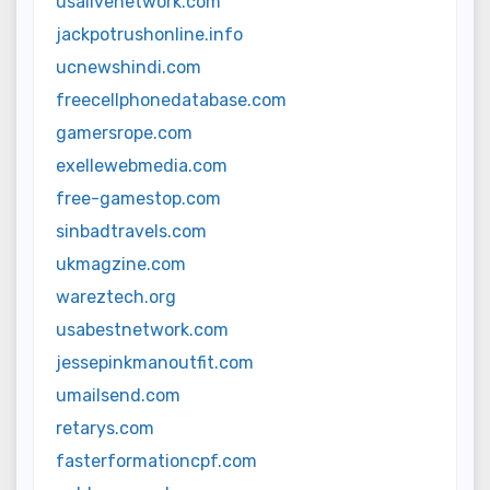
usalivenetwork.com
jackpotrushonline.info
ucnewshindi.com
freecellphonedatabase.com
gamersrope.com
exellewebmedia.com
free-gamestop.com
sinbadtravels.com
ukmagzine.com
wareztech.org
usabestnetwork.com
jessepinkmanoutfit.com
umailsend.com
retarys.com
fasterformationcpf.com