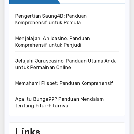
Pengertian Saung4D: Panduan
Komprehensif untuk Pemula
Menjelajahi Ahlicasino: Panduan
Komprehensif untuk Penjudi
Jelajahi Juruscasino: Panduan Utama Anda
untuk Permainan Online
Memahami Plisbet: Panduan Komprehensif
Apa itu Bunga99? Panduan Mendalam
tentang Fitur-Fiturnya
Links