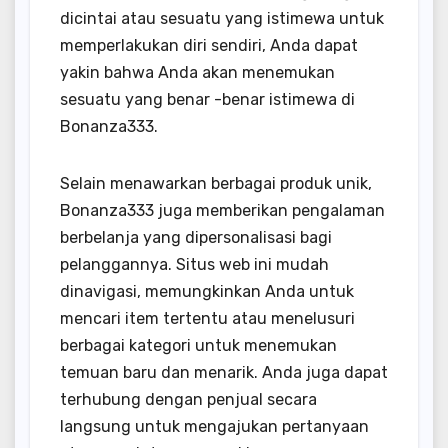
dicintai atau sesuatu yang istimewa untuk
memperlakukan diri sendiri, Anda dapat
yakin bahwa Anda akan menemukan
sesuatu yang benar -benar istimewa di
Bonanza333.
Selain menawarkan berbagai produk unik,
Bonanza333 juga memberikan pengalaman
berbelanja yang dipersonalisasi bagi
pelanggannya. Situs web ini mudah
dinavigasi, memungkinkan Anda untuk
mencari item tertentu atau menelusuri
berbagai kategori untuk menemukan
temuan baru dan menarik. Anda juga dapat
terhubung dengan penjual secara
langsung untuk mengajukan pertanyaan