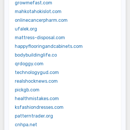
growmefast.com
mahkotahokislot.com
onlinecancerpharm.com
ufalek.org
mattress-disposal.com
happyflooringandcabinets.com
bodybuildinglife.co
qrdoggy.com
technologygud.com
realshocknews.com
pickgb.com
healthmistakes.com
ksfashiondresses.com
patterntrader.org
cnhpa.net