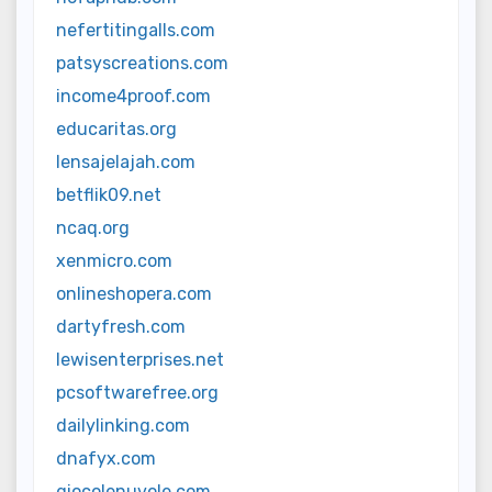
nefertitingalls.com
patsyscreations.com
income4proof.com
educaritas.org
lensajelajah.com
betflik09.net
ncaq.org
xenmicro.com
onlineshopera.com
dartyfresh.com
lewisenterprises.net
pcsoftwarefree.org
dailylinking.com
dnafyx.com
giocolenuvole.com