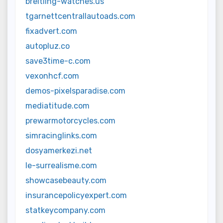
breitling-watches.us
tgarnettcentrallautoads.com
fixadvert.com
autopluz.co
save3time-c.com
vexonhcf.com
demos-pixelsparadise.com
mediatitude.com
prewarmotorcycles.com
simracinglinks.com
dosyamerkezi.net
le-surrealisme.com
showcasebeauty.com
insurancepolicyexpert.com
statkeycompany.com