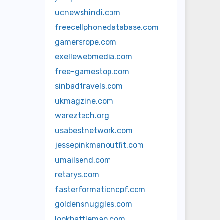
ucnewshindi.com
freecellphonedatabase.com
gamersrope.com
exellewebmedia.com
free-gamestop.com
sinbadtravels.com
ukmagzine.com
wareztech.org
usabestnetwork.com
jessepinkmanoutfit.com
umailsend.com
retarys.com
fasterformationcpf.com
goldensnuggles.com
lookbattlemap.com