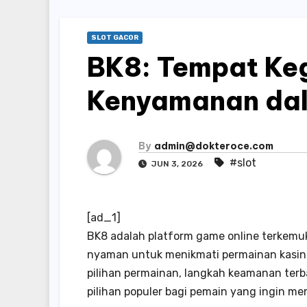
SLOT GACOR
BK8: Tempat Ke
Kenyamanan dal
By
admin@dokteroce.com
#slot
JUN 3, 2026
[ad_1]
BK8 adalah platform game online terkem
nyaman untuk menikmati permainan kasino
pilihan permainan, langkah keamanan ter
pilihan populer bagi pemain yang ingin m