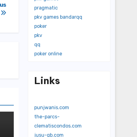
us
pragmatic
i
pkv games bandarqq
poker
pkv
qq
poker online
Links
punjwanis.com
the-parcs-
clematiscondos.com
jusu-gb.com