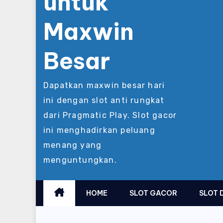
untuk
Maxwin
Besar
Dapatkan maxwin besar hari
ini dengan slot anti rungkat
dari Pragmatic Play. Slot gacor
ini menghadirkan peluang
menang yang
menguntungkan.
HOME
SLOT GACOR
SLOT 