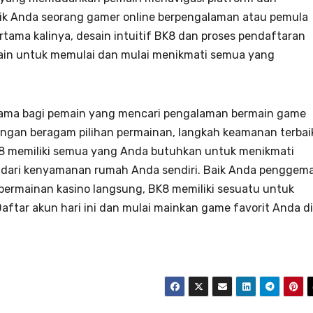
ik Anda seorang gamer online berpengalaman atau pemula
tama kalinya, desain intuitif BK8 dan proses pendaftaran
in untuk memulai dan mulai menikmati semua yang
utama bagi pemain yang mencari pengalaman bermain game
gan beragam pilihan permainan, langkah keamanan terbai
 memiliki semua yang Anda butuhkan untuk menikmati
dari kenyamanan rumah Anda sendiri. Baik Anda penggem
 permainan kasino langsung, BK8 memiliki sesuatu untuk
tar akun hari ini dan mulai mainkan game favorit Anda di