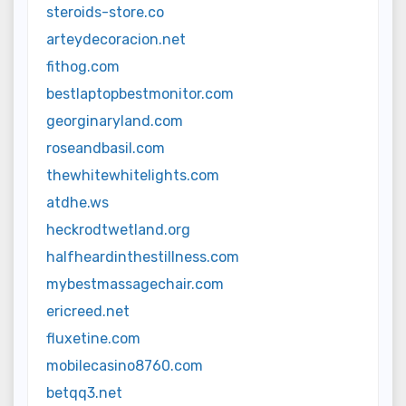
steroids-store.co
arteydecoracion.net
fithog.com
bestlaptopbestmonitor.com
georginaryland.com
roseandbasil.com
thewhitewhitelights.com
atdhe.ws
heckrodtwetland.org
halfheardinthestillness.com
mybestmassagechair.com
ericreed.net
fluxetine.com
mobilecasino8760.com
betqq3.net