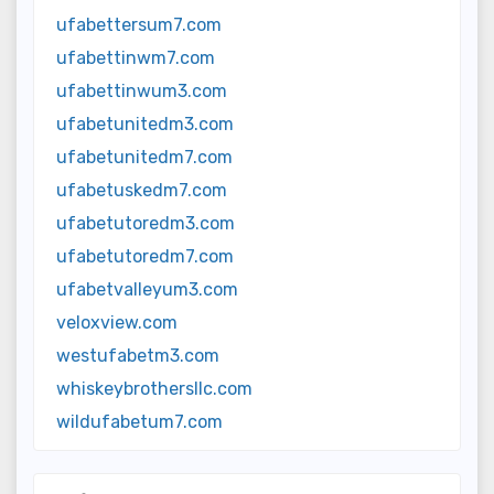
ufabettersum7.com
ufabettinwm7.com
ufabettinwum3.com
ufabetunitedm3.com
ufabetunitedm7.com
ufabetuskedm7.com
ufabetutoredm3.com
ufabetutoredm7.com
ufabetvalleyum3.com
veloxview.com
westufabetm3.com
whiskeybrothersllc.com
wildufabetum7.com