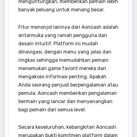
menguntungkan, memberikan pemain lebih
banyak peluang untuk menang besar.
Fitur menonjol lainnya dari Aoncash adalah
antarmuka yang ramah pengguna dan
desain intuitif. Platform ini mudah
dinavigasi, dengan menu yang jelas dan
ringkas sehingga memudahkan pemain
menemukan game favorit mereka dan
mengakses informasi penting. Apakah
Anda seorang penjudi berpengalaman atau
pemula, Aoncash memberikan pengalaman
bermain yang lancar dan menyenangkan
bagi pemain dari semua level.
Secara keseluruhan, kebangkitan Aoncash
merupakan bukti komitmen platform dalam