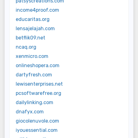
patsyscreations.com
income4proof.com
educaritas.org
lensajelajah.com
betflik09.net
ncaq.org
xenmicro.com
onlineshopera.com
dartyfresh.com
lewisenterprises.net
pcsoftwarefree.org
dailylinking.com
dnafyx.com
giocolenuvole.com
iyouessential.com