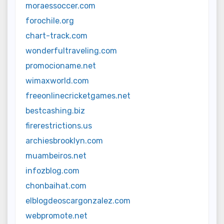
moraessoccer.com
forochile.org
chart-track.com
wonderfultraveling.com
promocioname.net
wimaxworld.com
freeonlinecricketgames.net
bestcashing.biz
firerestrictions.us
archiesbrooklyn.com
muambeiros.net
infozblog.com
chonbaihat.com
elblogdeoscargonzalez.com
webpromote.net