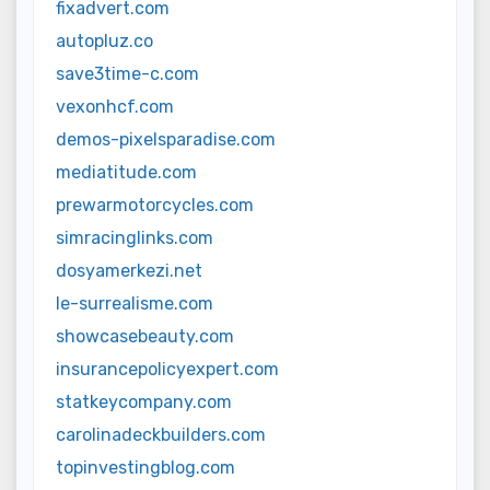
fixadvert.com
autopluz.co
save3time-c.com
vexonhcf.com
demos-pixelsparadise.com
mediatitude.com
prewarmotorcycles.com
simracinglinks.com
dosyamerkezi.net
le-surrealisme.com
showcasebeauty.com
insurancepolicyexpert.com
statkeycompany.com
carolinadeckbuilders.com
topinvestingblog.com