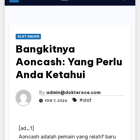
SLOT GACOR
Bangkitnya
Aoncash: Yang Perlu
Anda Ketahui
By
admin@dokteroce.com
#slot
FEB 7, 2026
[ad_1]
Aoncash adalah pemain yang relatif baru