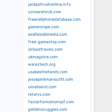
jackpotrushonline.info
ucnewshindi.com
freecellphonedatabase.com
gamersrope.com
exellewebmedia.com
free-gamestop.com
sinbadtravels.com
ukmagzine.com
wareztech.org
usabestnetwork.com
jessepinkmanoutfit.com
umailsend.com
retarys.com
fasterformationcpf.com
goldensnuggles.com