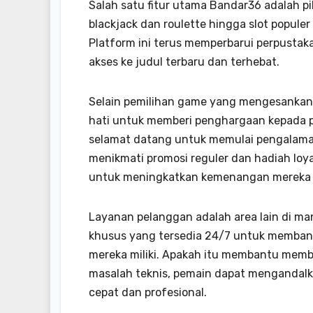
Salah satu fitur utama Bandar36 adalah pi
blackjack dan roulette hingga slot populer
Platform ini terus memperbarui perpusta
akses ke judul terbaru dan terhebat.
Selain pemilihan game yang mengesankan
hati untuk memberi penghargaan kepada 
selamat datang untuk memulai pengalama
menikmati promosi reguler dan hadiah loy
untuk meningkatkan kemenangan mereka 
Layanan pelanggan adalah area lain di ma
khusus yang tersedia 24/7 untuk memban
mereka miliki. Apakah itu membantu memb
masalah teknis, pemain dapat mengandal
cepat dan profesional.