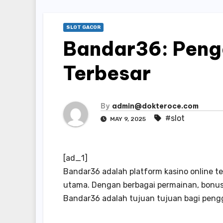
SLOT GACOR
Bandar36: Peng
Terbesar
By
admin@dokteroce.com
#slot
MAY 9, 2025
[ad_1]
Bandar36 adalah platform kasino online
utama. Dengan berbagai permainan, bonus
Bandar36 adalah tujuan tujuan bagi pengg