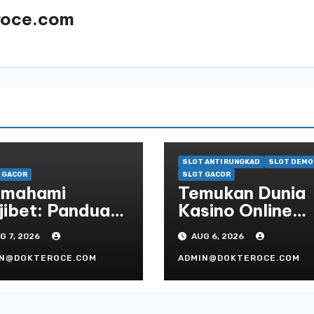
roce.com
SLOT ANTI RUNGKAD
SLOT DEMO
 GACOR
SLOT GACOR
mahami
Temukan Dunia
jibet: Panduan
Kasino Online
mprehensif
Majestibet yang
G 7, 2026
AUG 6, 2026
Menyenangkan
IN@DOKTEROCE.COM
ADMIN@DOKTEROCE.COM