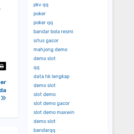
pkv qq
n
poker
poker qq
bandar bola resmi
situs gacor
mahjong demo
demo slot
qq
data hk lengkap
ner
demo slot
nda
slot demo
slot demo gacor
slot demo maxwin
demo slot
bandarqq