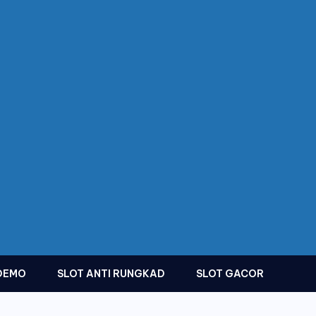
DEMO
SLOT ANTI RUNGKAD
SLOT GACOR