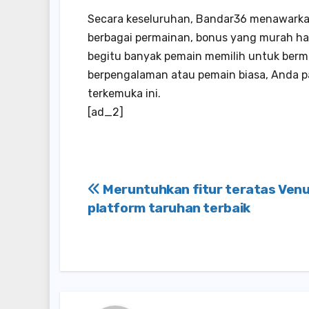
Secara keseluruhan, Bandar36 menawarkan
berbagai permainan, bonus yang murah ha
begitu banyak pemain memilih untuk berm
berpengalaman atau pemain biasa, Anda pa
terkemuka ini.
[ad_2]
Post
Meruntuhkan fitur teratas Ven
platform taruhan terbaik
navigation