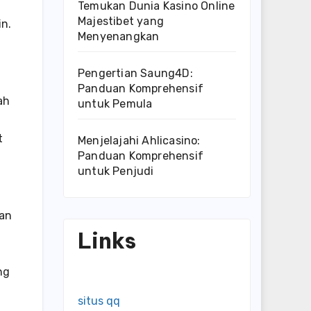
Temukan Dunia Kasino Online
Majestibet yang
in.
Menyenangkan
Pengertian Saung4D:
Panduan Komprehensif
ah
untuk Pemula
t
Menjelajahi Ahlicasino:
Panduan Komprehensif
untuk Penjudi
gan
Links
ng
situs qq