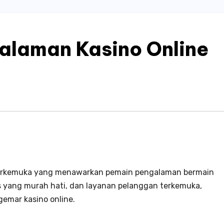
alaman Kasino Online
 terkemuka yang menawarkan pemain pengalaman bermain
 yang murah hati, dan layanan pelanggan terkemuka,
emar kasino online.