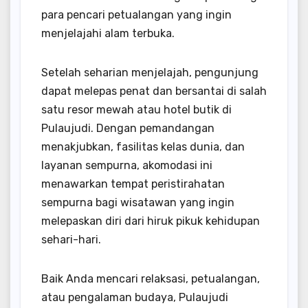
para pencari petualangan yang ingin
menjelajahi alam terbuka.
Setelah seharian menjelajah, pengunjung
dapat melepas penat dan bersantai di salah
satu resor mewah atau hotel butik di
Pulaujudi. Dengan pemandangan
menakjubkan, fasilitas kelas dunia, dan
layanan sempurna, akomodasi ini
menawarkan tempat peristirahatan
sempurna bagi wisatawan yang ingin
melepaskan diri dari hiruk pikuk kehidupan
sehari-hari.
Baik Anda mencari relaksasi, petualangan,
atau pengalaman budaya, Pulaujudi