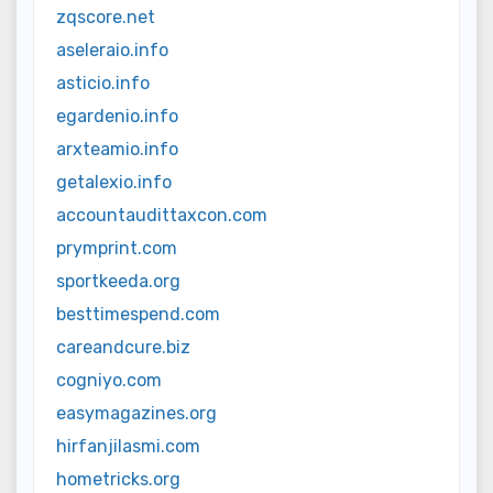
zqscore.net
aseleraio.info
asticio.info
egardenio.info
arxteamio.info
getalexio.info
accountaudittaxcon.com
prymprint.com
sportkeeda.org
besttimespend.com
careandcure.biz
cogniyo.com
easymagazines.org
hirfanjilasmi.com
hometricks.org