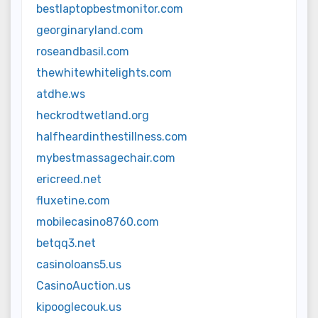
bestlaptopbestmonitor.com
georginaryland.com
roseandbasil.com
thewhitewhitelights.com
atdhe.ws
heckrodtwetland.org
halfheardinthestillness.com
mybestmassagechair.com
ericreed.net
fluxetine.com
mobilecasino8760.com
betqq3.net
casinoloans5.us
CasinoAuction.us
kipooglecouk.us