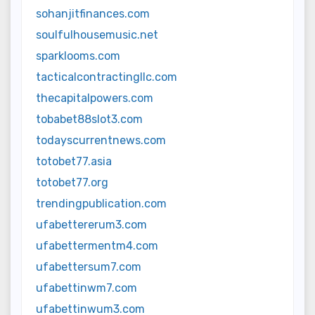
sohanjitfinances.com
soulfulhousemusic.net
sparklooms.com
tacticalcontractingllc.com
thecapitalpowers.com
tobabet88slot3.com
todayscurrentnews.com
totobet77.asia
totobet77.org
trendingpublication.com
ufabettererum3.com
ufabettermentm4.com
ufabettersum7.com
ufabettinwm7.com
ufabettinwum3.com