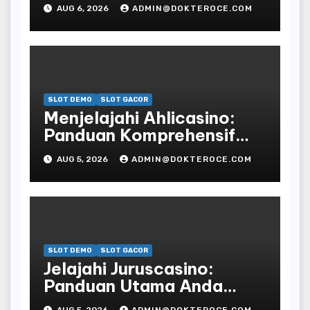
untuk Pemula
AUG 6, 2026
ADMIN@DOKTEROCE.COM
SLOT DEMO
SLOT GACOR
Menjelajahi Ahlicasino:
Panduan Komprehensif
untuk Penjudi
AUG 5, 2026
ADMIN@DOKTEROCE.COM
SLOT DEMO
SLOT GACOR
Jelajahi Juruscasino:
Panduan Utama Anda
untuk Permainan Online