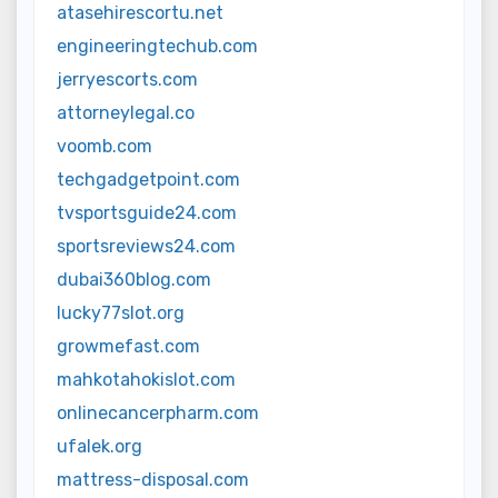
atasehirescortu.net
engineeringtechub.com
jerryescorts.com
attorneylegal.co
voomb.com
techgadgetpoint.com
tvsportsguide24.com
sportsreviews24.com
dubai360blog.com
lucky77slot.org
growmefast.com
mahkotahokislot.com
onlinecancerpharm.com
ufalek.org
mattress-disposal.com