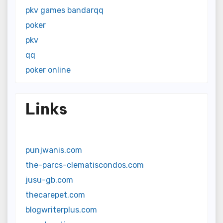
pkv games bandarqq
poker
pkv
qq
poker online
Links
punjwanis.com
the-parcs-clematiscondos.com
jusu-gb.com
thecarepet.com
blogwriterplus.com