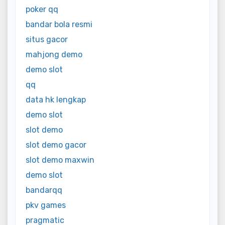
poker qq
bandar bola resmi
situs gacor
mahjong demo
demo slot
qq
data hk lengkap
demo slot
slot demo
slot demo gacor
slot demo maxwin
demo slot
bandarqq
pkv games
pragmatic