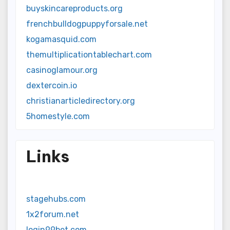
buyskincareproducts.org
frenchbulldogpuppyforsale.net
kogamasquid.com
themultiplicationtablechart.com
casinoglamour.org
dextercoin.io
christianarticledirectory.org
5homestyle.com
Links
stagehubs.com
1x2forum.net
login99bet.com