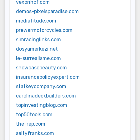
vexonhcf.com
demos-pixelsparadise.com
mediatitude.com
prewarmotorcycles.com
simracinglinks.com
dosyamerkezi.net
le-surrealisme.com
showcasebeauty.com
insurancepolicyexpert.com
statkeycompany.com
carolinadeckbuilders.com
topinvestingblog.com
top50tools.com
the-rep.com
saltyfranks.com