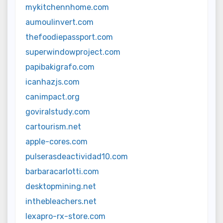
mykitchennhome.com
aumoulinvert.com
thefoodiepassport.com
superwindowproject.com
papibakigrafo.com
icanhazjs.com
canimpact.org
goviralstudy.com
cartourism.net
apple-cores.com
pulserasdeactividad10.com
barbaracarlotti.com
desktopmining.net
inthebleachers.net
lexapro-rx-store.com